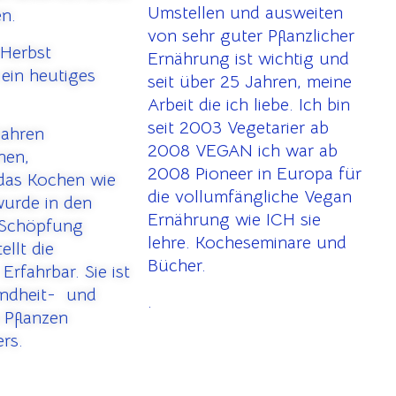
Umstellen und ausweiten
en.
von sehr guter Pflanzlicher
 Herbst
Ernährung ist wichtig und
ein heutiges
seit über 25 Jahren, meine
Arbeit die ich liebe. Ich bin
seit 2003 Vegetarier ab
Jahren
2008 VEGAN ich war ab
nen,
2008 Pioneer in Europa für
as Kochen wie
die vollumfängliche Vegan
wurde in den
Ernährung wie ICH sie
 Schöpfung
lehre. Kocheseminare und
llt die
Bücher.
fahrbar. Sie ist
undheit- und
.
 Pflanzen
ers.