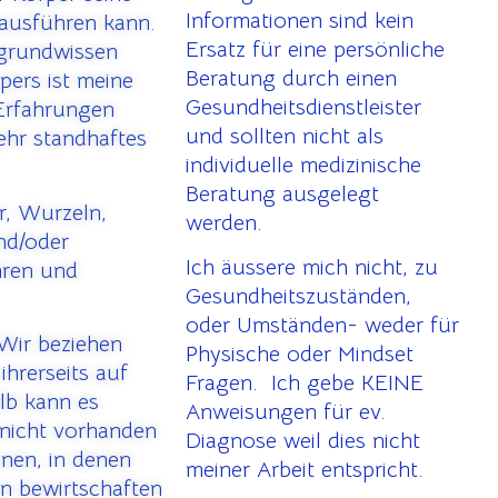
Informationen sind kein
 ausführen kann.
Ersatz für eine persönliche
rgrundwissen
Beratung durch einen
pers ist meine
Gesundheitsdienstleister
 Erfahrungen
und sollten nicht als
ehr standhaftes
individuelle medizinische
Beratung ausgelegt
r, Wurzeln,
werden.
und/oder
Ich äussere mich nicht, zu
hren und
Gesundheitszuständen,
oder Umständen- weder für
Wir beziehen
Physische oder Mindset
ihrerseits auf
Fragen. Ich gebe KEINE
lb kann es
Anweisungen für ev.
nicht vorhanden
Diagnose weil dies nicht
onen, in denen
meiner Arbeit entspricht.
en bewirtschaften