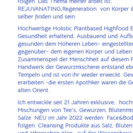
folgen. Das Thema meiner arbeit ist;
REJUVANATING,Regeneration von Körper &
selber finden und sein.
Hochwertige Holistic Plantbased Highfood
Gesundheit erhaltend, Ausbauend und Auf
gesunden dem Höheren Leben- eingestellte
gegenüber- dem eigenen Körper und Leben
Zusammenspiel der Menschheit auf diesem P
Handwerk der Gewürzmischerei entstand ebe
Tempeln und ist von ihr wieder erweckt. G
erarbeiten -die ersten Apothker waren die 
alten Orient.
Ich entwickle seit 21 Jahren exklusive, hoc
Mischungen von Tee’s, Gewürzen, Blütenm
Salze. NEU im Jahr 2022 werden Face&Bod
folgen. Cleansing Produkte aus Salz, Blüte