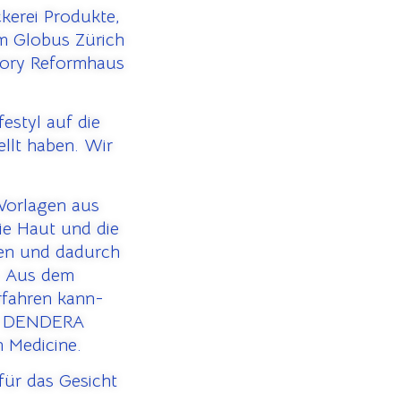
kerei Produkte,
im Globus Zürich
tory Reformhaus
estyl auf die
llt haben. Wir
Vorlagen aus
ie Haut und die
ren und dadurch
. Aus dem
rfahren kann-
:; DENDERA
 Medicine.
ür das Gesicht