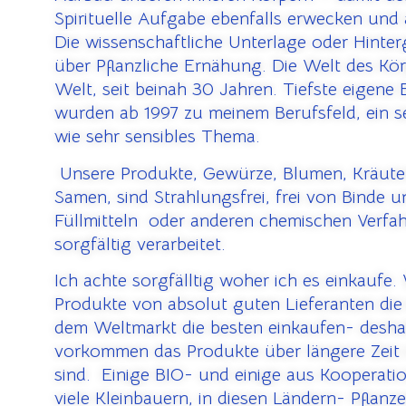
Spirituelle Aufgabe ebenfalls erwecken und
Die wissenschaftliche Unterlage oder Hinte
über Pflanzliche Ernähung. Die Welt des Kör
Welt, seit beinah 30 Jahren. Tiefste eigene
wurden ab 1997 zu meinem Berufsfeld, ein s
wie sehr sensibles Thema.
U
nsere Produkte, Gewürze, Blumen, Kräute
Samen, sind Strahlungsfrei, frei von Binde 
Füllmitteln oder anderen chemischen Verfa
sorgfältig verarbeitet.
Ich achte sorgfälltig woher ich es einkaufe.
Produkte von absolut guten Lieferanten die 
dem Weltmarkt die besten einkaufen- desha
vorkommen das Produkte über längere Zeit 
sind. Einige BIO- und einige aus Kooperati
viele Kleinbauern, in diesen Ländern- Pflanz