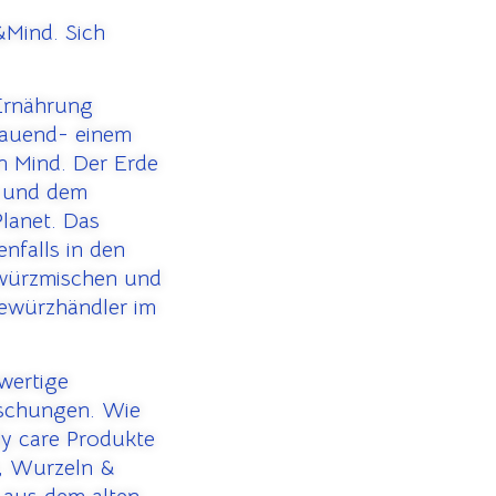
Mind. Sich
 Ernährung
bauend- einem
n Mind. Der Erde
 und dem
lanet. Das
nfalls in den
ewürzmischen und
Gewürzhändler im
hwertige
ischungen. Wie
y care Produkte
n, Wurzeln &