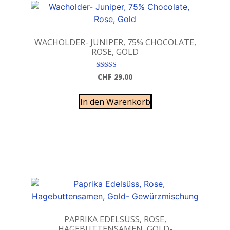
WACHOLDER- JUNIPER, 75% CHOCOLATE,
ROSE, GOLD
Bewertet mit
CHF
29.00
5.00
von 5
In den Warenkorb
PAPRIKA EDELSÜSS, ROSE,
HAGEBUTTENSAMEN, GOLD-