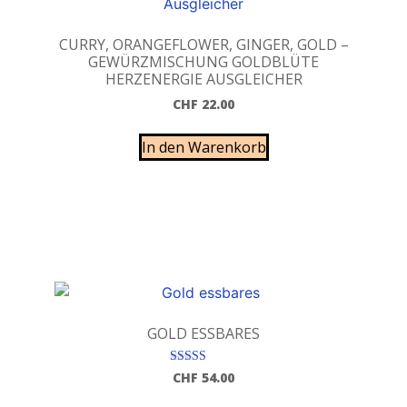
CURRY, ORANGEFLOWER, GINGER, GOLD –
GEWÜRZMISCHUNG GOLDBLÜTE
HERZENERGIE AUSGLEICHER
CHF
22.00
In den Warenkorb
GOLD ESSBARES
Bewertet mit
CHF
54.00
5.00
von 5