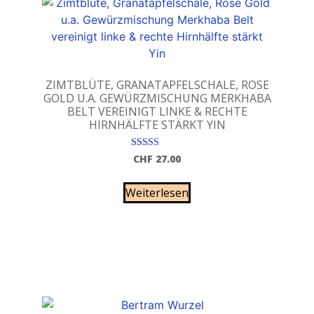
ZIMTBLÜTE, GRANATAPFELSCHALE, ROSE
GOLD U.A. GEWÜRZMISCHUNG MERKHABA
BELT VEREINIGT LINKE & RECHTE
HIRNHÄLFTE STÄRKT YIN
Bewertet mit
CHF
27.00
5.00
von 5
Weiterlesen