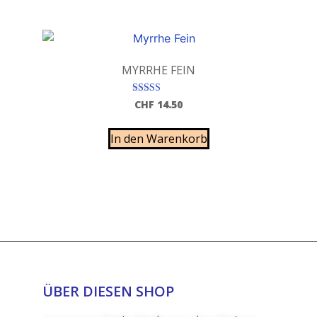
MYRRHE FEIN
Bewertet mit
CHF
14.50
5.00
von 5
In den Warenkorb
ÜBER DIESEN SHOP