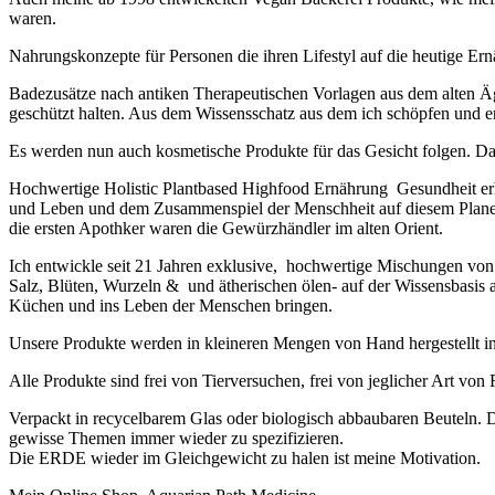
waren.
Nahrungskonzepte für Personen die ihren Lifestyl auf die heutige Ern
Badezusätze nach antiken Therapeutischen Vorlagen aus dem alten 
geschützt halten. Aus dem Wissensschatz aus dem ich schöpfen un
Es werden nun auch kosmetische Produkte für das Gesicht folgen. 
Hochwertige Holistic Plantbased Highfood Ernährung Gesundheit e
und Leben und dem Zusammenspiel der Menschheit auf diesem Planet.
die ersten Apothker waren die Gewürzhändler im alten Orient.
Ich entwickle seit 21 Jahren exklusive, hochwertige Mischungen v
Salz, Blüten, Wurzeln & und ätherischen ölen- auf der Wissensbasis 
Küchen und ins Leben der Menschen bringen.
Unsere Produkte werden in kleineren Mengen von Hand hergestellt i
Alle Produkte sind frei von Tierversuchen, frei von jeglicher Art vo
Verpackt in recycelbarem Glas oder biologisch abbaubaren Beuteln. D
gewisse Themen immer wieder zu spezifizieren.
Die ERDE wieder im Gleichgewicht zu halen ist meine Motivation.