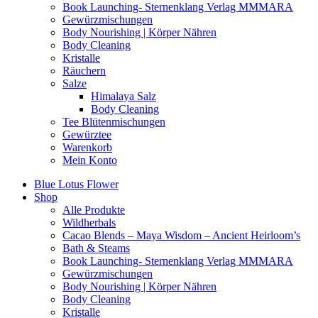
Book Launching- Sternenklang Verlag MMMARA
Gewürzmischungen
Body Nourishing | Körper Nähren
Body Cleaning
Kristalle
Räuchern
Salze
Himalaya Salz
Body Cleaning
Tee Blütenmischungen
Gewürztee
Warenkorb
Mein Konto
Blue Lotus Flower
Shop
Alle Produkte
Wildherbals
Cacao Blends – Maya Wisdom – Ancient Heirloom’s
Bath & Steams
Book Launching- Sternenklang Verlag MMMARA
Gewürzmischungen
Body Nourishing | Körper Nähren
Body Cleaning
Kristalle