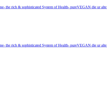
e- the rich & sophisticated System of Health- pureVEGAN die ur alt
e- the rich & sophisticated System of Health- pureVEGAN die ur alt