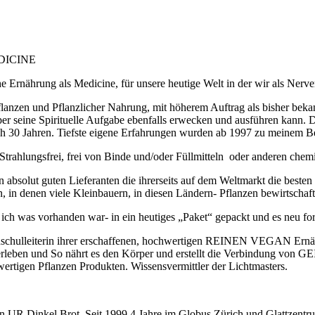
MEDICINE
e Ernährung als Medicine, für unsere heutige Welt in der wir als Nerve
anzen und Pflanzlicher Nahrung, mit höherem Auftrag als bisher beka
r seine Spirituelle Aufgabe ebenfalls erwecken und ausführen kann. D
nah 30 Jahren. Tiefste eigene Erfahrungen wurden ab 1997 zu meinem Be
rahlungsfrei, frei von Binde und/oder Füllmitteln oder anderen chemis
 absolut guten Lieferanten die ihrerseits auf dem Weltmarkt die best
, in denen viele Kleinbauern, in diesen Ländern- Pflanzen bewirtscha
ch was vorhanden war- in ein heutiges „Paket“ gepackt und es neu for
hschulleiterin ihrer erschaffenen, hochwertigen REINEN VEGAN Ernäh
leben und So nährt es den Körper und erstellt die Verbindung von GE
rtigen Pflanzen Produkten. Wissensvermittler der Lichtmasters.
UR Dinkel Brot. Seit 1999.4 Jahre im Globus Zürich und Glattzentrum