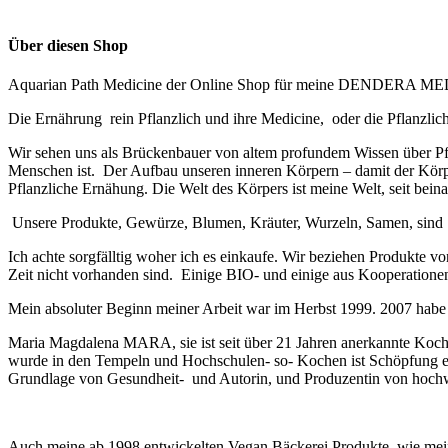
Über diesen Shop
Aquarian Path Medicine der Online Shop für meine DENDERA 
Die Ernährung rein Pflanzlich und ihre Medicine, oder die Pflanzlich
Wir sehen uns als Brückenbauer von altem profundem Wissen über Pfl
Menschen ist. Der Aufbau unseren inneren Körpern – damit der Körpe
Pflanzliche Ernähung. Die Welt des Körpers ist meine Welt, seit bei
U
nsere Produkte, Gewürze, Blumen, Kräuter, Wurzeln, Samen, sind St
Ich achte sorgfälltig woher ich es einkaufe.
Wir beziehen Produkte von
Zeit nicht vorhanden sind. Einige BIO- und einige aus Kooperationen
Mein absoluter Beginn meiner Arbeit war im Herbst 1999. 2007 habe i
Maria Magdalena MARA, sie ist seit über 21 Jahren anerkannte Koc
wurde in den Tempeln und Hochschulen- so- Kochen ist Schöpfung er
Grundlage von Gesundheit- und Autorin, und Produzentin von hochwe
Auch meine ab 1998 entwickelten Vegan Bäckerei Produkte, wie mein 