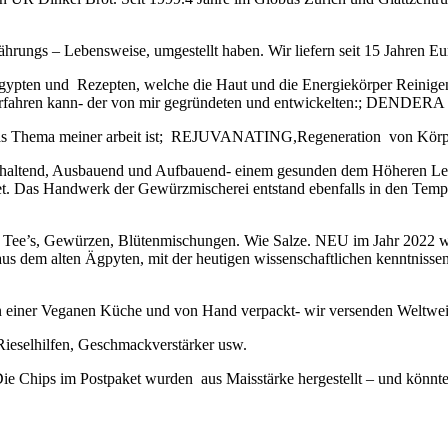
ährungs – Lebensweise, umgestellt haben. Wir liefern seit 15 Jahren E
Ägypten und Rezepten, welche die Haut und die Energiekörper Reinig
d erfahren kann- der von mir gegründeten und entwickelten:; DEND
Das Thema meiner arbeit ist; REJUVANATING,Regeneration von Körper
rhaltend, Ausbauend und Aufbauend- einem gesunden dem Höheren Leb
 Das Handwerk der Gewürzmischerei entstand ebenfalls in den Tempel
on Tee’s, Gewürzen, Blütenmischungen. Wie Salze. NEU im Jahr 2022 
aus dem alten Ägpyten, mit der heutigen wissenschaftlichen kenntniss
n einer Veganen Küche und von Hand verpackt- wir versenden Weltweit
n Rieselhilfen, Geschmackverstärker usw.
ie Chips im Postpaket wurden aus Maisstärke hergestellt – und könnte