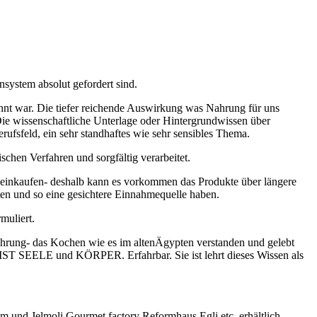
nsystem absolut gefordert sind.
nnt war. Die tiefer reichende Auswirkung was Nahrung für uns
ie wissenschaftliche Unterlage oder Hintergrundwissen über
rufsfeld, ein sehr standhaftes wie sehr sensibles Thema.
chen Verfahren und sorgfältig verarbeitet.
en einkaufen- deshalb kann es vorkommen das Produkte über längere
ften und so eine gesichtere Einnahmequelle haben.
muliert.
rung- das Kochen wie es im altenÄgypten verstanden und gelebt
IST SEELE und KÖRPER. Erfahrbar. Sie ist lehrt dieses Wissen als
 und Jelmoli Gourmet factory Reformhaus Egli etc. erhältlich