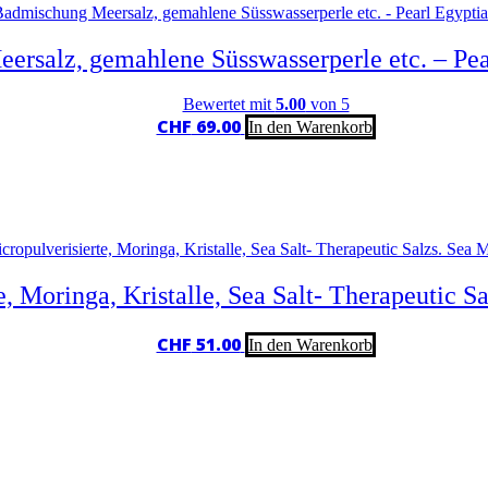
rsalz, gemahlene Süsswasserperle etc. – Pea
Bewertet mit
5.00
von 5
CHF
69.00
In den Warenkorb
e, Moringa, Kristalle, Sea Salt- Therapeutic S
CHF
51.00
In den Warenkorb