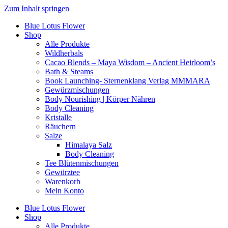
Zum Inhalt springen
Blue Lotus Flower
Shop
Alle Produkte
Wildherbals
Cacao Blends – Maya Wisdom – Ancient Heirloom’s
Bath & Steams
Book Launching- Sternenklang Verlag MMMARA
Gewürzmischungen
Body Nourishing | Körper Nähren
Body Cleaning
Kristalle
Räuchern
Salze
Himalaya Salz
Body Cleaning
Tee Blütenmischungen
Gewürztee
Warenkorb
Mein Konto
Blue Lotus Flower
Shop
Alle Produkte