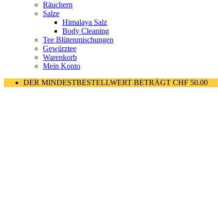
Räuchern
Salze
Himalaya Salz
Body Cleaning
Tee Blütenmischungen
Gewürztee
Warenkorb
Mein Konto
DER MINDESTBESTELLWERT BETRÄGT CHF 50.00