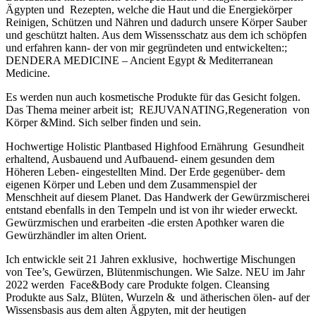
Ägypten und Rezepten, welche die Haut und die Energiekörper
Reinigen, Schützen und Nähren und dadurch unsere Körper Sauber
und geschützt halten. Aus dem Wissensschatz aus dem ich schöpfen
und erfahren kann- der von mir gegründeten und entwickelten:;
DENDERA MEDICINE – Ancient Egypt & Mediterranean
Medicine.
Es werden nun auch kosmetische Produkte für das Gesicht folgen.
Das Thema meiner arbeit ist; REJUVANATING,Regeneration von
Körper &Mind. Sich selber finden und sein.
Hochwertige Holistic Plantbased Highfood Ernährung Gesundheit
erhaltend, Ausbauend und Aufbauend- einem gesunden dem
Höheren Leben- eingestellten Mind. Der Erde gegenüber- dem
eigenen Körper und Leben und dem Zusammenspiel der
Menschheit auf diesem Planet. Das Handwerk der Gewürzmischerei
entstand ebenfalls in den Tempeln und ist von ihr wieder erweckt.
Gewürzmischen und erarbeiten -die ersten Apothker waren die
Gewürzhändler im alten Orient.
Ich entwickle seit 21 Jahren exklusive, hochwertige Mischungen
von Tee’s, Gewürzen, Blütenmischungen. Wie Salze. NEU im Jahr
2022 werden Face&Body care Produkte folgen. Cleansing
Produkte aus Salz, Blüten, Wurzeln & und ätherischen ölen- auf der
Wissensbasis aus dem alten Ägpyten, mit der heutigen