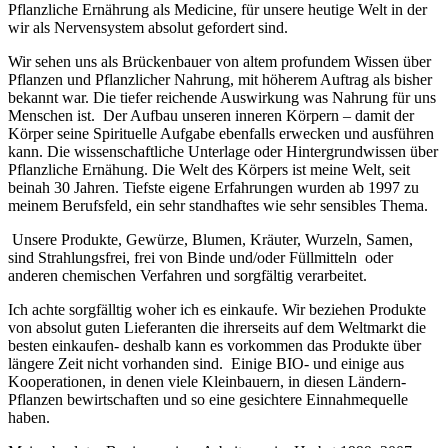
Pflanzliche Ernährung als Medicine, für unsere heutige Welt in der
wir als Nervensystem absolut gefordert sind.
Wir sehen uns als Brückenbauer von altem profundem Wissen über
Pflanzen und Pflanzlicher Nahrung, mit höherem Auftrag als bisher
bekannt war. Die tiefer reichende Auswirkung was Nahrung für uns
Menschen ist. Der Aufbau unseren inneren Körpern – damit der
Körper seine Spirituelle Aufgabe ebenfalls erwecken und ausführen
kann. Die wissenschaftliche Unterlage oder Hintergrundwissen über
Pflanzliche Ernähung. Die Welt des Körpers ist meine Welt, seit
beinah 30 Jahren. Tiefste eigene Erfahrungen wurden ab 1997 zu
meinem Berufsfeld, ein sehr standhaftes wie sehr sensibles Thema.
U
nsere Produkte, Gewürze, Blumen, Kräuter, Wurzeln, Samen,
sind Strahlungsfrei, frei von Binde und/oder Füllmitteln oder
anderen chemischen Verfahren und sorgfältig verarbeitet.
Ich achte sorgfälltig woher ich es einkaufe.
Wir beziehen Produkte
von absolut guten Lieferanten die ihrerseits auf dem Weltmarkt die
besten einkaufen- deshalb kann es vorkommen das Produkte über
längere Zeit nicht vorhanden sind. Einige BIO- und einige aus
Kooperationen, in denen viele Kleinbauern, in diesen Ländern-
Pflanzen bewirtschaften und so eine gesichtere Einnahmequelle
haben.