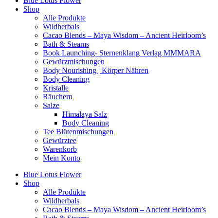
Blue Lotus Flower
Shop
Alle Produkte
Wildherbals
Cacao Blends – Maya Wisdom – Ancient Heirloom’s
Bath & Steams
Book Launching- Sternenklang Verlag MMMARA
Gewürzmischungen
Body Nourishing | Körper Nähren
Body Cleaning
Kristalle
Räuchern
Salze
Himalaya Salz
Body Cleaning
Tee Blütenmischungen
Gewürztee
Warenkorb
Mein Konto
Blue Lotus Flower
Shop
Alle Produkte
Wildherbals
Cacao Blends – Maya Wisdom – Ancient Heirloom’s