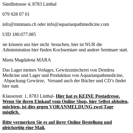
Sändlistrasse 4, 8783 Linthal
079 928 07 01
info@mmmara.ch oder info@aquarianpathmedicine.com
UID 180.077.085
sie können uns hier nicht besuchen, hier ist NUR die
Administration hier finden Kochsemiare und andere Seminare statt.
Maria Magdalena MARA
Das Lager meines Verlages, Gewürzmischerei von Dendera
Medicine und Lager und Produktion von Aquarianpathmedicine,
Abpackung Gewürze, Versand auch der Bücher und CD’s findet
hier statt.
Klausenstr. 1, 8783 Linthal-
Hier hat es KEINE Postadresse.
Wenn Sie ihren Einkauf vom Online Shop, hier Selbst abholen,
möchten, ist dies gegen VORANMELDUNG zwei Tage
möglich.
Bitte vermerken Sie es auf ihrer Online Bestellung und
gleichzeitig eine Mail.