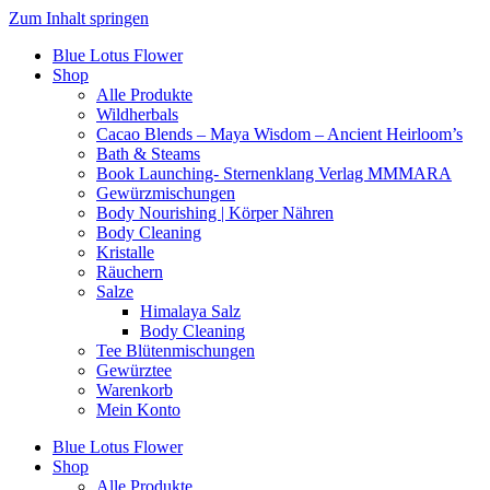
Zum Inhalt springen
Blue Lotus Flower
Shop
Alle Produkte
Wildherbals
Cacao Blends – Maya Wisdom – Ancient Heirloom’s
Bath & Steams
Book Launching- Sternenklang Verlag MMMARA
Gewürzmischungen
Body Nourishing | Körper Nähren
Body Cleaning
Kristalle
Räuchern
Salze
Himalaya Salz
Body Cleaning
Tee Blütenmischungen
Gewürztee
Warenkorb
Mein Konto
Blue Lotus Flower
Shop
Alle Produkte