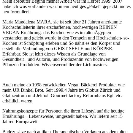
Mein absoluter Beginn meiner Arbeit war im Herbst 1999. 2007
habe ich was vorhanden war- in ein heutiges „Paket“ gepackt und es
neu formuliert.
Maria Magdalena MARA, sie ist seit über 21 Jahren anerkannte
Kochschulleiterin ihrer erschaffenen, hochwertigen REINEN
VEGAN Ernährung- das Kochen wie es im altenÄgypten
verstanden und gelebt wurde in den Tempeln und Hochschulen- so-
Kochen ist Schöpfung erleben und So nährt es den Körper und
erstellt die Verbindung von GEIST SEELE und KÖRPER.
Erfahrbar. Sie ist lehrt dieses Wissen als Grundlage von
Gesundheit- und Autorin, und Produzentin von hochwertigen
Pflanzen Produkten. Wissensvermittler der Lichtmasters.
Auch meine ab 1998 entwickelten Vegan Bäckerei Produkte, wie
mein UR Dinkel Brot. Seit 1999.4 Jahre im Globus Zürich und
Glattzentrum und Jelmoli Gourmet factory Reformhaus Egli etc.
erhältlich waren.
Nahrungskonzepte für Personen die ihren Lifestyl auf die heutige
Ernährungs – Lebensweise, umgestellt haben. Wir liefern seit 15
Jahren Europaweit.
Badezusätze nach antiken Therapeutischen Vorlagen aus dem alten