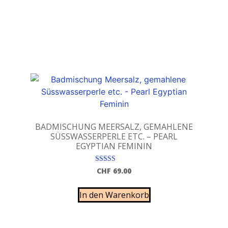
BADMISCHUNG MEERSALZ, GEMAHLENE
SÜSSWASSERPERLE ETC. – PEARL
EGYPTIAN FEMININ
Bewertet mit
CHF
69.00
5.00
von 5
In den Warenkorb