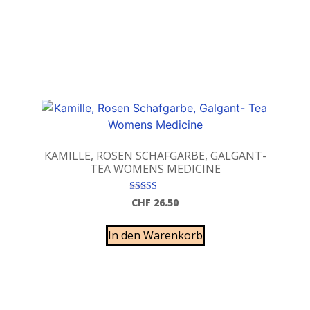
KAMILLE, ROSEN SCHAFGARBE, GALGANT-
TEA WOMENS MEDICINE
Bewertet mit
CHF
26.50
5.00
von 5
In den Warenkorb