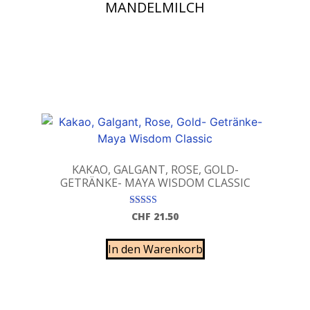
MANDELMILCH
KAKAO, GALGANT, ROSE, GOLD-
GETRÄNKE- MAYA WISDOM CLASSIC
Bewertet mit
CHF
21.50
5.00
von 5
In den Warenkorb