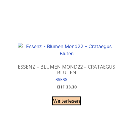
ESSENZ – BLUMEN MOND22 – CRATAEGUS
BLÜTEN
Bewertet mit
CHF
33.30
5.00
von 5
Weiterlesen