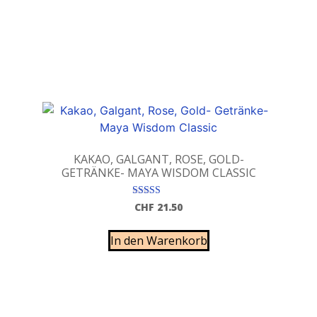
KAKAO, GALGANT, ROSE, GOLD-
GETRÄNKE- MAYA WISDOM CLASSIC
Bewertet mit
CHF
21.50
5.00
von 5
In den Warenkorb