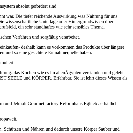
nsystem absolut gefordert sind.
nnt war. Die tiefer reichende Auswirkung was Nahrung für uns
ie wissenschaftliche Unterlage oder Hintergrundwissen über
rufsfeld, ein sehr standhaftes wie sehr sensibles Thema.
chen Verfahren und sorgfältig verarbeitet.
en einkaufen- deshalb kann es vorkommen das Produkte über längere
ften und so eine gesichtere Einnahmequelle haben.
muliert.
rung- das Kochen wie es im altenÄgypten verstanden und gelebt
IST SEELE und KÖRPER. Erfahrbar. Sie ist lehrt dieses Wissen als
 und Jelmoli Gourmet factory Reformhaus Egli etc. erhältlich
uropaweit.
en, Schützen und Nähren und dadurch unsere Körper Sauber und