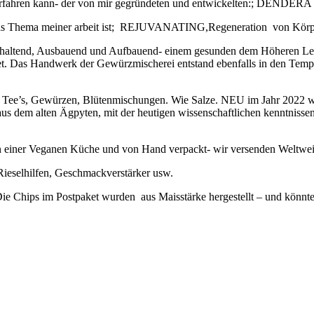
d erfahren kann- der von mir gegründeten und entwickelten:; DEND
Das Thema meiner arbeit ist; REJUVANATING,Regeneration von Körper
rhaltend, Ausbauend und Aufbauend- einem gesunden dem Höheren Leb
 Das Handwerk der Gewürzmischerei entstand ebenfalls in den Tempel
on Tee’s, Gewürzen, Blütenmischungen. Wie Salze. NEU im Jahr 2022 
aus dem alten Ägpyten, mit der heutigen wissenschaftlichen kenntniss
n einer Veganen Küche und von Hand verpackt- wir versenden Weltweit
n Rieselhilfen, Geschmackverstärker usw.
ie Chips im Postpaket wurden aus Maisstärke hergestellt – und könnte