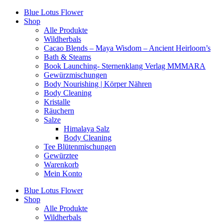
Zum
Blue Lotus Flower
Inhalt
Shop
springen
Alle Produkte
Wildherbals
Cacao Blends – Maya Wisdom – Ancient Heirloom’s
Bath & Steams
Book Launching- Sternenklang Verlag MMMARA
Gewürzmischungen
Body Nourishing | Körper Nähren
Body Cleaning
Kristalle
Räuchern
Salze
Himalaya Salz
Body Cleaning
Tee Blütenmischungen
Gewürztee
Warenkorb
Mein Konto
Blue Lotus Flower
Shop
Alle Produkte
Wildherbals