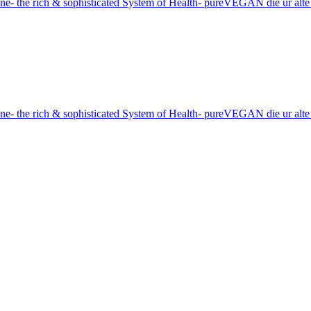
e- the rich & sophisticated System of Health- pureVEGAN die ur alt
e- the rich & sophisticated System of Health- pureVEGAN die ur alt