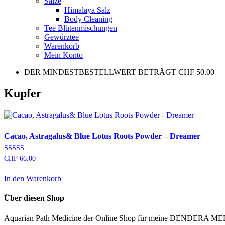
Salze
Himalaya Salz
Body Cleaning
Tee Blütenmischungen
Gewürztee
Warenkorb
Mein Konto
DER MINDESTBESTELLWERT BETRÄGT CHF 50.00
Kupfer
Cacao, Astragalus& Blue Lotus Roots Powder – Dreamer
Bewertet mit
CHF
66.00
5.00
von 5
In den Warenkorb
Über diesen Shop
Aquarian Path Medicine der Online Shop für meine DENDERA 