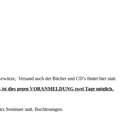
ürze, Versand auch der Bücher und CD’s findet hier statt.
hten, ist dies gegen VORANMELDUNG zwei Tage möglich.
rz Seminare statt. Buchlesungen.