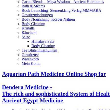
Cacao Blends – Maya Wisdom – Ancient Heirloom’s
Bath & Steams
Book Launching- Sternenklang Verlag MMMARA
Gewürzmischungen
Body Nourishing | Körper Nähren
Body Cleaning
Kristalle
Räuchern
Salze
Himalaya Salz
Body Cleaning
Tee Blütenmischungen
Gewürztee
Warenkorb
Mein Konto
Aquarian Path Medicine Online Shop for
Dendera Medicine -
The rich and sophisticated System of Heal
Ancient Egypt Medicine