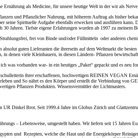
e Ernährung als Medicine, für unsere heutige Welt in der wir als Nerve
anzen und Pflanzlicher Nahrung, mit höherem Auftrag als bisher beka
r seine Spirituelle Aufgabe ebenfalls erwecken und ausführen kann. D
nah 30 Jahren. Tiefste eigene Erfahrungen wurden ab 1997 zu meinem Be
rahlungsfrei, frei von Binde und/oder Füllmitteln oder anderen chemis
 absolut guten Lieferanten die ihrerseits auf dem Weltmarkt die best
, in denen viele Kleinbauern, in diesen Ländern- Pflanzen bewirtscha
ch was vorhanden war- in ein heutiges „Paket“ gepackt und es neu for
hschulleiterin ihrer erschaffenen, hochwertigen REINEN VEGAN Ernäh
leben und So nährt es den Körper und erstellt die Verbindung von GE
rtigen Pflanzen Produkten. Wissensvermittler der Lichtmasters.
UR Dinkel Brot. Seit 1999.4 Jahre im Globus Zürich und Glattzentrum
ährungs – Lebensweise, umgestellt haben. Wir liefern seit 15 Jahren E
Ägypten und Rezepten, welche die Haut und die Energiekörper Reinig