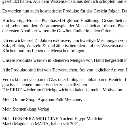
geschützt halten. Aus dem Wissensschatz aus dem ich schöpfen un
Es werden nun auch kosmetische Produkte für das Gesicht folgen. 
Hochwertige Holistic Plantbased Highfood Ernährung Gesundheit e
und Leben und dem Zusammenspiel der Menschheit auf diesem Planet.
die ersten Apothker waren die Gewürzhändler im alten Orient.
Ich entwickle seit 21 Jahren exklusive, hochwertige Mischungen v
Salz, Blüten, Wurzeln & und ätherischen ölen- auf der Wissensbasis 
Küchen und ins Leben der Menschen bringen.
Unsere Produkte werden in kleineren Mengen von Hand hergestellt i
Alle Produkte sind frei von Tierversuchen, frei von jeglicher Art vo
Verpackt in recycelbarem Glas oder biologisch abbaubaren Beuteln. D
gewisse Themen immer wieder zu spezifizieren.
Die ERDE wieder im Gleichgewicht zu halen ist meine Motivation.
Mein Online Shop Aquarian Path Medicine,
Mein Sternenklang Verlag
Mein DENDERA MEDICINE Ancient Egypt Medicine
Maria Magdalena MARA, haben seit 2021,