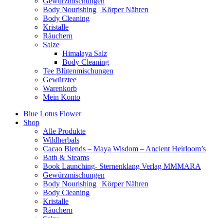
Gewürzmischungen
Body Nourishing | Körper Nähren
Body Cleaning
Kristalle
Räuchern
Salze
Himalaya Salz
Body Cleaning
Tee Blütenmischungen
Gewürztee
Warenkorb
Mein Konto
Blue Lotus Flower
Shop
Alle Produkte
Wildherbals
Cacao Blends – Maya Wisdom – Ancient Heirloom’s
Bath & Steams
Book Launching- Sternenklang Verlag MMMARA
Gewürzmischungen
Body Nourishing | Körper Nähren
Body Cleaning
Kristalle
Räuchern