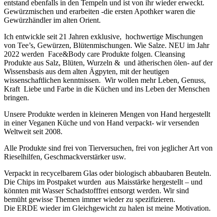
entstand ebenfalls in den Tempeln und ist von ihr wieder erweckt.
Gewürzmischen und erarbeiten -die ersten Apothker waren die
Gewürzhändler im alten Orient.
Ich entwickle seit 21 Jahren exklusive, hochwertige Mischungen
von Tee’s, Gewürzen, Blütenmischungen. Wie Salze. NEU im Jahr
2022 werden Face&Body care Produkte folgen. Cleansing
Produkte aus Salz, Blüten, Wurzeln & und ätherischen ölen- auf der
Wissensbasis aus dem alten Ägpyten, mit der heutigen
wissenschaftlichen kenntnissen. Wir wollen mehr Leben, Genuss,
Kraft Liebe und Farbe in die Küchen und ins Leben der Menschen
bringen.
Unsere Produkte werden in kleineren Mengen von Hand hergestellt
in einer Veganen Küche und von Hand verpackt- wir versenden
Weltweit seit 2008.
Alle Produkte sind frei von Tierversuchen, frei von jeglicher Art von
Rieselhilfen, Geschmackverstärker usw.
Verpackt in recycelbarem Glas oder biologisch abbaubaren Beuteln.
Die Chips im Postpaket wurden aus Maisstärke hergestellt – und
könnten mit Wasser Schadstofffrei entsorgt werden. Wir sind
bemüht gewisse Themen immer wieder zu spezifizieren.
Die ERDE wieder im Gleichgewicht zu halen ist meine Motivation.