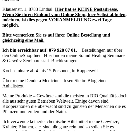
Klausenstr. 1, 8783 Linthal-
Hier hat es KEINE Postadresse.
Wenn Sie ihren Einkauf vom Online Shop, hier Selbst abholen,
möchten, ist dies gegen VORANMELDUNG zwei Tage
möglich.
Bitte vermerken Sie es auf ihrer Online Bestellung und
gleichzeitig eine Mail.
Ich bin erreichbar auf;
079 928 07 01.
Bestellungen nur über
den OnlineShop hier. Hier finden meine Sound Healing Seminare
& Gewürz Seminare statt. Buchlesungen.
Kochseminare ab 4 bis 15 Personen, in Rapperswil.
Über meine Dendera Medicine – lesen Sie im Blog einen
Anhaltstext.
Meine Produkte – Gewürze sind die meisten in BIO Qualität jedoch
alle aus sehr guten Betrieben Weltweit. Einige davon sind
Kooperationen die überwacht sind zu gunsten der Menschen die es
Pflanzen und ernten und der Natur.
Ich verwende keinerlei chemische Hilfstmittel meine Gewürze,
Kräuter, Blumen, etc. sind alle ganz rein und so sollen Sie es