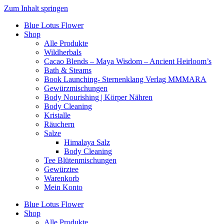
Zum Inhalt springen
Blue Lotus Flower
Shop
Alle Produkte
Wildherbals
Cacao Blends – Maya Wisdom – Ancient Heirloom’s
Bath & Steams
Book Launching- Sternenklang Verlag MMMARA
Gewürzmischungen
Body Nourishing | Körper Nähren
Body Cleaning
Kristalle
Räuchern
Salze
Himalaya Salz
Body Cleaning
Tee Blütenmischungen
Gewürztee
Warenkorb
Mein Konto
Blue Lotus Flower
Shop
Alle Produkte