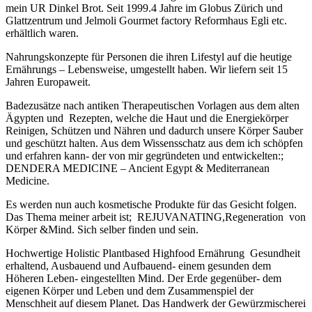
mein UR Dinkel Brot. Seit 1999.4 Jahre im Globus Zürich und
Glattzentrum und Jelmoli Gourmet factory Reformhaus Egli etc.
erhältlich waren.
Nahrungskonzepte für Personen die ihren Lifestyl auf die heutige
Ernährungs – Lebensweise, umgestellt haben. Wir liefern seit 15
Jahren Europaweit.
Badezusätze nach antiken Therapeutischen Vorlagen aus dem alten
Ägypten und Rezepten, welche die Haut und die Energiekörper
Reinigen, Schützen und Nähren und dadurch unsere Körper Sauber
und geschützt halten. Aus dem Wissensschatz aus dem ich schöpfen
und erfahren kann- der von mir gegründeten und entwickelten:;
DENDERA MEDICINE – Ancient Egypt & Mediterranean
Medicine.
Es werden nun auch kosmetische Produkte für das Gesicht folgen.
Das Thema meiner arbeit ist; REJUVANATING,Regeneration von
Körper &Mind. Sich selber finden und sein.
Hochwertige Holistic Plantbased Highfood Ernährung Gesundheit
erhaltend, Ausbauend und Aufbauend- einem gesunden dem
Höheren Leben- eingestellten Mind. Der Erde gegenüber- dem
eigenen Körper und Leben und dem Zusammenspiel der
Menschheit auf diesem Planet. Das Handwerk der Gewürzmischerei