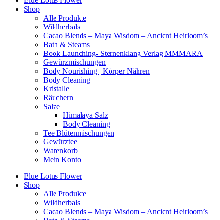
Blue Lotus Flower
Shop
Alle Produkte
Wildherbals
Cacao Blends – Maya Wisdom – Ancient Heirloom’s
Bath & Steams
Book Launching- Sternenklang Verlag MMMARA
Gewürzmischungen
Body Nourishing | Körper Nähren
Body Cleaning
Kristalle
Räuchern
Salze
Himalaya Salz
Body Cleaning
Tee Blütenmischungen
Gewürztee
Warenkorb
Mein Konto
Blue Lotus Flower
Shop
Alle Produkte
Wildherbals
Cacao Blends – Maya Wisdom – Ancient Heirloom’s