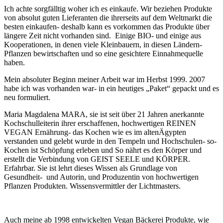
Ich achte sorgfälltig woher ich es einkaufe.
Wir beziehen Produkte
von absolut guten Lieferanten die ihrerseits auf dem Weltmarkt die
besten einkaufen- deshalb kann es vorkommen das Produkte über
längere Zeit nicht vorhanden sind. Einige BIO- und einige aus
Kooperationen, in denen viele Kleinbauern, in diesen Ländern-
Pflanzen bewirtschaften und so eine gesichtere Einnahmequelle
haben.
Mein absoluter Beginn meiner Arbeit war im Herbst 1999. 2007
habe ich was vorhanden war- in ein heutiges „Paket“ gepackt und es
neu formuliert.
Maria Magdalena MARA, sie ist seit über 21 Jahren anerkannte
Kochschulleiterin ihrer erschaffenen, hochwertigen REINEN
VEGAN Ernährung- das Kochen wie es im altenÄgypten
verstanden und gelebt wurde in den Tempeln und Hochschulen- so-
Kochen ist Schöpfung erleben und So nährt es den Körper und
erstellt die Verbindung von GEIST SEELE und KÖRPER.
Erfahrbar. Sie ist lehrt dieses Wissen als Grundlage von
Gesundheit- und Autorin, und Produzentin von hochwertigen
Pflanzen Produkten. Wissensvermittler der Lichtmasters.
Auch meine ab 1998 entwickelten Vegan Bäckerei Produkte, wie