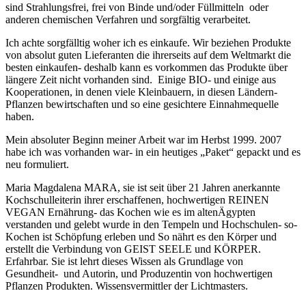
sind Strahlungsfrei, frei von Binde und/oder Füllmitteln oder
anderen chemischen Verfahren und sorgfältig verarbeitet.
Ich achte sorgfälltig woher ich es einkaufe.
Wir beziehen Produkte
von absolut guten Lieferanten die ihrerseits auf dem Weltmarkt die
besten einkaufen- deshalb kann es vorkommen das Produkte über
längere Zeit nicht vorhanden sind. Einige BIO- und einige aus
Kooperationen, in denen viele Kleinbauern, in diesen Ländern-
Pflanzen bewirtschaften und so eine gesichtere Einnahmequelle
haben.
Mein absoluter Beginn meiner Arbeit war im Herbst 1999. 2007
habe ich was vorhanden war- in ein heutiges „Paket“ gepackt und es
neu formuliert.
Maria Magdalena MARA, sie ist seit über 21 Jahren anerkannte
Kochschulleiterin ihrer erschaffenen, hochwertigen REINEN
VEGAN Ernährung- das Kochen wie es im altenÄgypten
verstanden und gelebt wurde in den Tempeln und Hochschulen- so-
Kochen ist Schöpfung erleben und So nährt es den Körper und
erstellt die Verbindung von GEIST SEELE und KÖRPER.
Erfahrbar. Sie ist lehrt dieses Wissen als Grundlage von
Gesundheit- und Autorin, und Produzentin von hochwertigen
Pflanzen Produkten. Wissensvermittler der Lichtmasters.