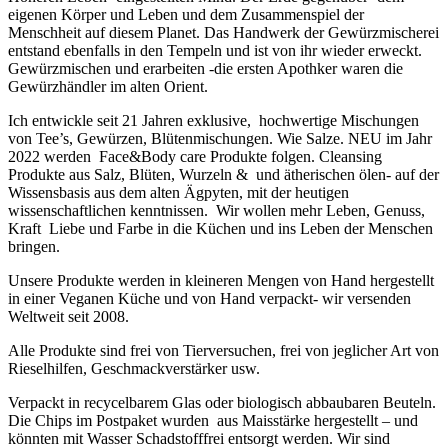
eigenen Körper und Leben und dem Zusammenspiel der
Menschheit auf diesem Planet. Das Handwerk der Gewürzmischerei
entstand ebenfalls in den Tempeln und ist von ihr wieder erweckt.
Gewürzmischen und erarbeiten -die ersten Apothker waren die
Gewürzhändler im alten Orient.
Ich entwickle seit 21 Jahren exklusive, hochwertige Mischungen
von Tee’s, Gewürzen, Blütenmischungen. Wie Salze. NEU im Jahr
2022 werden Face&Body care Produkte folgen. Cleansing
Produkte aus Salz, Blüten, Wurzeln & und ätherischen ölen- auf der
Wissensbasis aus dem alten Ägpyten, mit der heutigen
wissenschaftlichen kenntnissen. Wir wollen mehr Leben, Genuss,
Kraft Liebe und Farbe in die Küchen und ins Leben der Menschen
bringen.
Unsere Produkte werden in kleineren Mengen von Hand hergestellt
in einer Veganen Küche und von Hand verpackt- wir versenden
Weltweit seit 2008.
Alle Produkte sind frei von Tierversuchen, frei von jeglicher Art von
Rieselhilfen, Geschmackverstärker usw.
Verpackt in recycelbarem Glas oder biologisch abbaubaren Beuteln.
Die Chips im Postpaket wurden aus Maisstärke hergestellt – und
könnten mit Wasser Schadstofffrei entsorgt werden. Wir sind