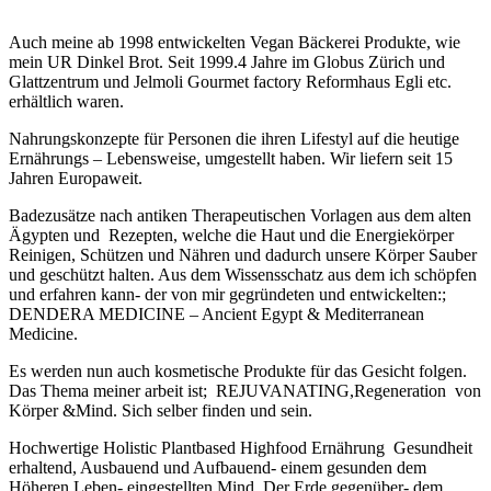
Auch meine ab 1998 entwickelten Vegan Bäckerei Produkte, wie
mein UR Dinkel Brot. Seit 1999.4 Jahre im Globus Zürich und
Glattzentrum und Jelmoli Gourmet factory Reformhaus Egli etc.
erhältlich waren.
Nahrungskonzepte für Personen die ihren Lifestyl auf die heutige
Ernährungs – Lebensweise, umgestellt haben. Wir liefern seit 15
Jahren Europaweit.
Badezusätze nach antiken Therapeutischen Vorlagen aus dem alten
Ägypten und Rezepten, welche die Haut und die Energiekörper
Reinigen, Schützen und Nähren und dadurch unsere Körper Sauber
und geschützt halten. Aus dem Wissensschatz aus dem ich schöpfen
und erfahren kann- der von mir gegründeten und entwickelten:;
DENDERA MEDICINE – Ancient Egypt & Mediterranean
Medicine.
Es werden nun auch kosmetische Produkte für das Gesicht folgen.
Das Thema meiner arbeit ist; REJUVANATING,Regeneration von
Körper &Mind. Sich selber finden und sein.
Hochwertige Holistic Plantbased Highfood Ernährung Gesundheit
erhaltend, Ausbauend und Aufbauend- einem gesunden dem
Höheren Leben- eingestellten Mind. Der Erde gegenüber- dem