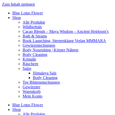
Zum Inhalt springen
Blue Lotus Flower
Shop
Alle Produkte
Wildherbals
Cacao Blends – Maya Wisdom – Ancient Heirloom’s
Bath & Steams
Book Launching- Sternenklang Verlag MMMARA
Gewürzmischungen
Body Nourishing | Körper Nähren
Body Cleaning
Kristalle
Räuchern
Salze
Himalaya Salz
Body Cleaning
Tee Blütenmischungen
Gewürztee
Warenkorb
Mein Konto
Blue Lotus Flower
Shop
Alle Produkte