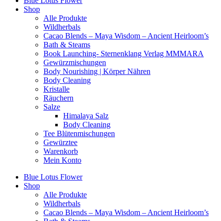
Blue Lotus Flower
Shop
Alle Produkte
Wildherbals
Cacao Blends – Maya Wisdom – Ancient Heirloom’s
Bath & Steams
Book Launching- Sternenklang Verlag MMMARA
Gewürzmischungen
Body Nourishing | Körper Nähren
Body Cleaning
Kristalle
Räuchern
Salze
Himalaya Salz
Body Cleaning
Tee Blütenmischungen
Gewürztee
Warenkorb
Mein Konto
Blue Lotus Flower
Shop
Alle Produkte
Wildherbals
Cacao Blends – Maya Wisdom – Ancient Heirloom’s