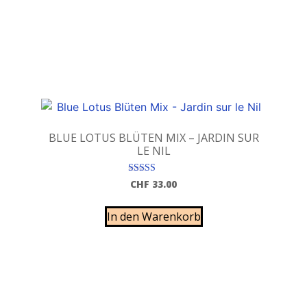
BLUE LOTUS BLÜTEN MIX – JARDIN SUR
LE NIL
Bewertet mit
CHF
33.00
5.00
von 5
In den Warenkorb