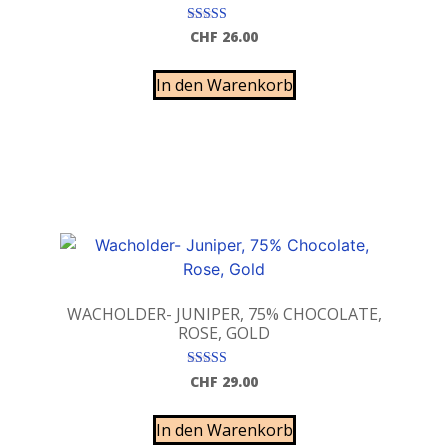
Bewertet mit
CHF
26.00
5.00
von 5
In den Warenkorb
WACHOLDER- JUNIPER, 75% CHOCOLATE,
ROSE, GOLD
Bewertet mit
CHF
29.00
5.00
von 5
In den Warenkorb