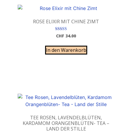
ROSE ELIXIR MIT CHINE ZIMT
Bewertet mit
CHF
34.00
5.00
von 5
In den Warenkorb
TEE ROSEN, LAVENDELBLÜTEN,
KARDAMOM ORANGENBLÜTEN- TEA –
LAND DER STILLE