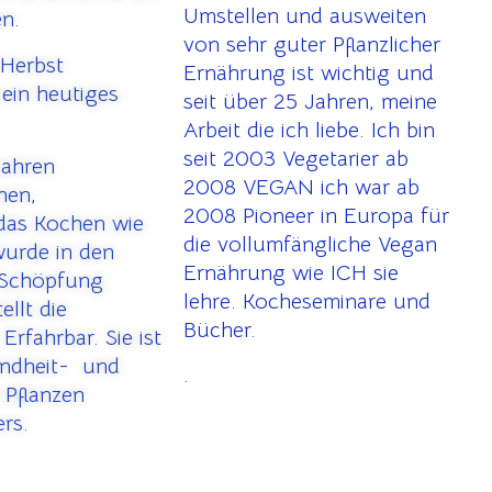
Umstellen und ausweiten
en.
von sehr guter Pflanzlicher
 Herbst
Ernährung ist wichtig und
ein heutiges
seit über 25 Jahren, meine
Arbeit die ich liebe. Ich bin
seit 2003 Vegetarier ab
Jahren
2008 VEGAN ich war ab
nen,
2008 Pioneer in Europa für
as Kochen wie
die vollumfängliche Vegan
wurde in den
Ernährung wie ICH sie
 Schöpfung
lehre. Kocheseminare und
llt die
Bücher.
fahrbar. Sie ist
undheit- und
.
 Pflanzen
ers.