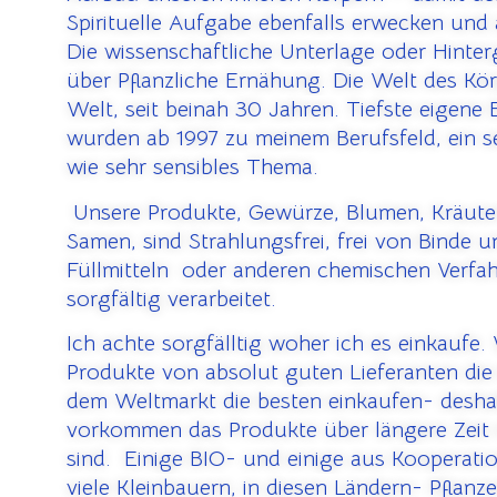
Spirituelle Aufgabe ebenfalls erwecken und
Die wissenschaftliche Unterlage oder Hinte
über Pflanzliche Ernähung. Die Welt des Kör
Welt, seit beinah 30 Jahren. Tiefste eigene
wurden ab 1997 zu meinem Berufsfeld, ein s
wie sehr sensibles Thema.
U
nsere Produkte, Gewürze, Blumen, Kräute
Samen, sind Strahlungsfrei, frei von Binde 
Füllmitteln oder anderen chemischen Verfa
sorgfältig verarbeitet.
Ich achte sorgfälltig woher ich es einkaufe.
Produkte von absolut guten Lieferanten die 
dem Weltmarkt die besten einkaufen- desha
vorkommen das Produkte über längere Zeit 
sind. Einige BIO- und einige aus Kooperati
viele Kleinbauern, in diesen Ländern- Pflanz