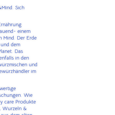
Mind. Sich
 Ernährung
bauend- einem
n Mind. Der Erde
 und dem
lanet. Das
nfalls in den
ewürzmischen und
Gewürzhändler im
hwertige
ischungen. Wie
y care Produkte
n, Wurzeln &