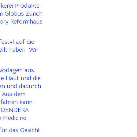
kerei Produkte,
im Globus Zürich
tory Reformhaus
estyl auf die
llt haben. Wir
Vorlagen aus
ie Haut und die
ren und dadurch
. Aus dem
rfahren kann-
:; DENDERA
 Medicine.
ür das Gesicht