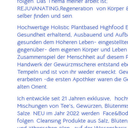
folgen. Das Thema meiner arbeit ist;
REJUVANATING,Regeneration von Körper &
selber finden und sein.
Hochwertige Holistic Plantbased Highfood
Gesundheit erhaltend, Ausbauend und Auf
gesunden dem Höheren Leben- eingestellte
gegenüber- dem eigenen Körper und Leben
Zusammenspiel der Menschheit auf diesem P
Handwerk der Gewürzmischerei entstand ebe
Tempeln und ist von ihr wieder erweckt. G
erarbeiten -die ersten Apothker waren die 
alten Orient.
Ich entwickle seit 21 Jahren exklusive, hoc
Mischungen von Tee’s, Gewürzen, Blütenm
Salze. NEU im Jahr 2022 werden Face&Bod
folgen. Cleansing Produkte aus Salz, Blüte