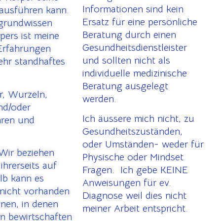
Informationen sind kein
 ausführen kann.
Ersatz für eine persönliche
rgrundwissen
Beratung durch einen
pers ist meine
Gesundheitsdienstleister
 Erfahrungen
und sollten nicht als
ehr standhaftes
individuelle medizinische
Beratung ausgelegt
r, Wurzeln,
werden.
und/oder
Ich äussere mich nicht, zu
hren und
Gesundheitszuständen,
oder Umständen- weder für
Wir beziehen
Physische oder Mindset
ihrerseits auf
Fragen. Ich gebe KEINE
lb kann es
Anweisungen für ev.
nicht vorhanden
Diagnose weil dies nicht
onen, in denen
meiner Arbeit entspricht.
en bewirtschaften