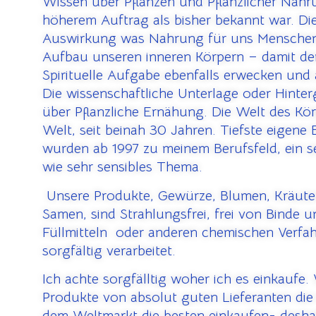
Wissen über Pflanzen und Pflanzlicher Nahr
höherem Auftrag als bisher bekannt war. Die
Auswirkung was Nahrung für uns Menschen
Aufbau unseren inneren Körpern – damit der
Spirituelle Aufgabe ebenfalls erwecken und
Die wissenschaftliche Unterlage oder Hinte
über Pflanzliche Ernähung. Die Welt des Kör
Welt, seit beinah 30 Jahren. Tiefste eigene
wurden ab 1997 zu meinem Berufsfeld, ein s
wie sehr sensibles Thema.
U
nsere Produkte, Gewürze, Blumen, Kräute
Samen, sind Strahlungsfrei, frei von Binde 
Füllmitteln oder anderen chemischen Verfa
sorgfältig verarbeitet.
Ich achte sorgfälltig woher ich es einkaufe.
Produkte von absolut guten Lieferanten die 
dem Weltmarkt die besten einkaufen- desha