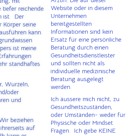
Ärztin. Die auf dieser
ung, mit
Website oder in diesem
 tiefer reichende
Unternehmen
 ist. Der
bereitgestellten
 Körper seine
Informationen sind kein
 ausführen kann.
Ersatz für eine persönliche
rgrundwissen
Beratung durch einen
pers ist meine
Gesundheitsdienstleister
 Erfahrungen
und sollten nicht als
ehr standhaftes
individuelle medizinische
Beratung ausgelegt
r, Wurzeln,
werden.
und/oder
Ich äussere mich nicht, zu
hren und
Gesundheitszuständen,
oder Umständen- weder für
Wir beziehen
Physische oder Mindset
ihrerseits auf
Fragen. Ich gebe KEINE
lb kann es