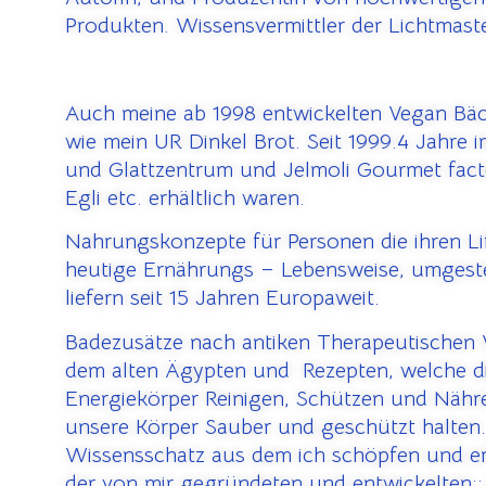
Produkten. Wissensvermittler der Lichtmast
Auch meine ab 1998 entwickelten Vegan Bäc
wie mein UR Dinkel Brot. Seit 1999.4 Jahre 
und Glattzentrum und Jelmoli Gourmet fac
Egli etc. erhältlich waren.
Nahrungskonzepte für Personen die ihren Lif
heutige Ernährungs – Lebensweise, umgeste
liefern seit 15 Jahren Europaweit.
Badezusätze nach antiken Therapeutischen 
dem alten Ägypten und Rezepten, welche d
Energiekörper Reinigen, Schützen und Näh
unsere Körper Sauber und geschützt halten
Wissensschatz aus dem ich schöpfen und e
der von mir gegründeten und entwickelten