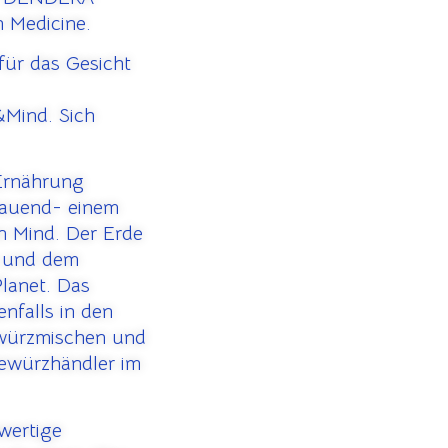
 Medicine.
ür das Gesicht
Mind. Sich
 Ernährung
bauend- einem
n Mind. Der Erde
 und dem
lanet. Das
nfalls in den
ewürzmischen und
Gewürzhändler im
hwertige