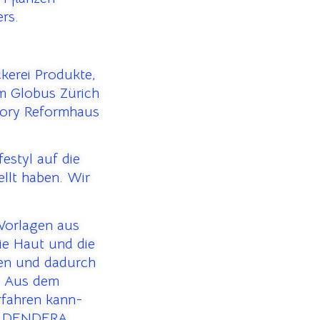
ers.
kerei Produkte,
im Globus Zürich
tory Reformhaus
estyl auf die
llt haben. Wir
Vorlagen aus
ie Haut und die
ren und dadurch
. Aus dem
rfahren kann-
:; DENDERA