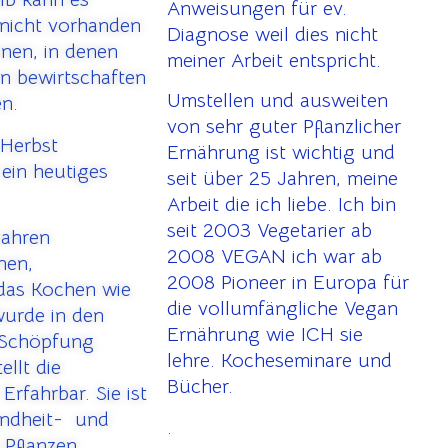
Anweisungen für ev.
nicht vorhanden
Diagnose weil dies nicht
onen, in denen
meiner Arbeit entspricht.
en bewirtschaften
Umstellen und ausweiten
en.
von sehr guter Pflanzlicher
 Herbst
Ernährung ist wichtig und
ein heutiges
seit über 25 Jahren, meine
Arbeit die ich liebe. Ich bin
seit 2003 Vegetarier ab
Jahren
2008 VEGAN ich war ab
nen,
2008 Pioneer in Europa für
as Kochen wie
die vollumfängliche Vegan
wurde in den
Ernährung wie ICH sie
 Schöpfung
lehre. Kocheseminare und
llt die
Bücher.
fahrbar. Sie ist
undheit- und
.
 Pflanzen