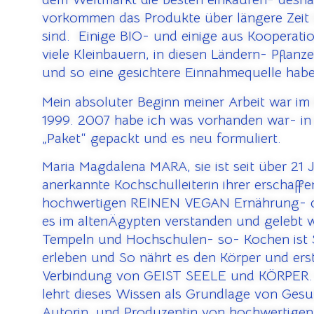
vorkommen das Produkte über längere Zeit 
sind. Einige BIO- und einige aus Kooperati
viele Kleinbauern, in diesen Ländern- Pflanz
und so eine gesichtere Einnahmequelle hab
Mein absoluter Beginn meiner Arbeit war im
1999. 2007 habe ich was vorhanden war- in 
„Paket“ gepackt und es neu formuliert.
Maria Magdalena MARA, sie ist seit über 21 
anerkannte Kochschulleiterin ihrer erschaffe
hochwertigen REINEN VEGAN Ernährung- d
es im altenÄgypten verstanden und gelebt 
Tempeln und Hochschulen- so- Kochen ist
erleben und So nährt es den Körper und erste
Verbindung von GEIST SEELE und KÖRPER. Er
lehrt dieses Wissen als Grundlage von Ges
Autorin, und Produzentin von hochwertigen