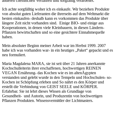
anderen chemischen Verfahren und sorgfältig verarbeitet.
Ich achte sorgfälltig woher ich es einkaufe.
Wir beziehen Produkte
von absolut guten Lieferanten die ihrerseits auf dem Weltmarkt die
besten einkaufen- deshalb kann es vorkommen das Produkte über
längere Zeit nicht vorhanden sind. Einige BIO- und einige aus
Kooperationen, in denen viele Kleinbauern, in diesen Ländern-
Pflanzen bewirtschaften und so eine gesichtere Einnahmequelle
haben.
Mein absoluter Beginn meiner Arbeit war im Herbst 1999. 2007
habe ich was vorhanden war- in ein heutiges „Paket“ gepackt und es
neu formuliert.
Maria Magdalena MARA, sie ist seit über 21 Jahren anerkannte
Kochschulleiterin ihrer erschaffenen, hochwertigen REINEN
VEGAN Ernährung- das Kochen wie es im altenÄgypten
verstanden und gelebt wurde in den Tempeln und Hochschulen- so-
Kochen ist Schöpfung erleben und So nährt es den Körper und
erstellt die Verbindung von GEIST SEELE und KÖRPER.
Erfahrbar. Sie ist lehrt dieses Wissen als Grundlage von
Gesundheit- und Autorin, und Produzentin von hochwertigen
Pflanzen Produkten. Wissensvermittler der Lichtmasters.