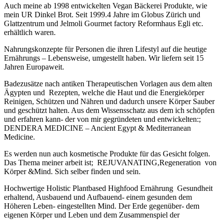
Auch meine ab 1998 entwickelten Vegan Bäckerei Produkte, wie
mein UR Dinkel Brot. Seit 1999.4 Jahre im Globus Zürich und
Glattzentrum und Jelmoli Gourmet factory Reformhaus Egli etc.
erhältlich waren.
Nahrungskonzepte für Personen die ihren Lifestyl auf die heutige
Ernährungs – Lebensweise, umgestellt haben. Wir liefern seit 15
Jahren Europaweit.
Badezusätze nach antiken Therapeutischen Vorlagen aus dem alten
Ägypten und Rezepten, welche die Haut und die Energiekörper
Reinigen, Schützen und Nähren und dadurch unsere Körper Sauber
und geschützt halten. Aus dem Wissensschatz aus dem ich schöpfen
und erfahren kann- der von mir gegründeten und entwickelten:;
DENDERA MEDICINE – Ancient Egypt & Mediterranean
Medicine.
Es werden nun auch kosmetische Produkte für das Gesicht folgen.
Das Thema meiner arbeit ist; REJUVANATING,Regeneration von
Körper &Mind. Sich selber finden und sein.
Hochwertige Holistic Plantbased Highfood Ernährung Gesundheit
erhaltend, Ausbauend und Aufbauend- einem gesunden dem
Höheren Leben- eingestellten Mind. Der Erde gegenüber- dem
eigenen Körper und Leben und dem Zusammenspiel der