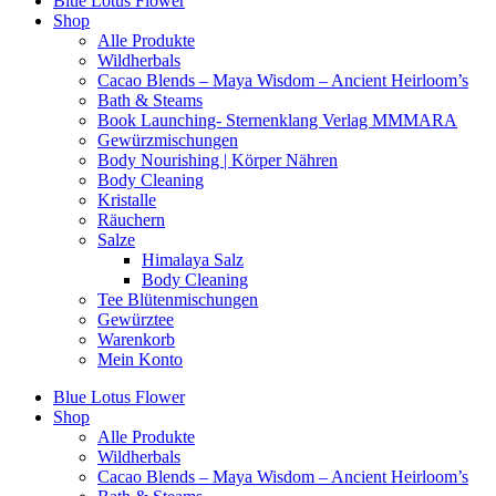
Blue Lotus Flower
Shop
Alle Produkte
Wildherbals
Cacao Blends – Maya Wisdom – Ancient Heirloom’s
Bath & Steams
Book Launching- Sternenklang Verlag MMMARA
Gewürzmischungen
Body Nourishing | Körper Nähren
Body Cleaning
Kristalle
Räuchern
Salze
Himalaya Salz
Body Cleaning
Tee Blütenmischungen
Gewürztee
Warenkorb
Mein Konto
Blue Lotus Flower
Shop
Alle Produkte
Wildherbals
Cacao Blends – Maya Wisdom – Ancient Heirloom’s