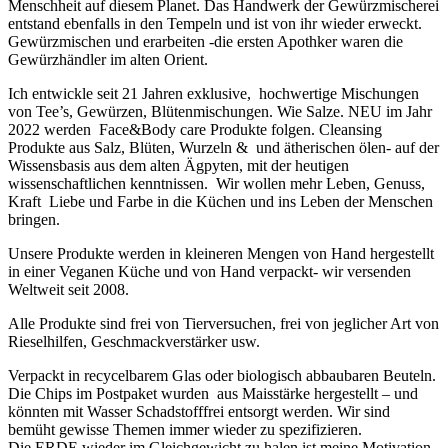
Menschheit auf diesem Planet. Das Handwerk der Gewürzmischerei
entstand ebenfalls in den Tempeln und ist von ihr wieder erweckt.
Gewürzmischen und erarbeiten -die ersten Apothker waren die
Gewürzhändler im alten Orient.
Ich entwickle seit 21 Jahren exklusive, hochwertige Mischungen
von Tee’s, Gewürzen, Blütenmischungen. Wie Salze. NEU im Jahr
2022 werden Face&Body care Produkte folgen. Cleansing
Produkte aus Salz, Blüten, Wurzeln & und ätherischen ölen- auf der
Wissensbasis aus dem alten Ägpyten, mit der heutigen
wissenschaftlichen kenntnissen. Wir wollen mehr Leben, Genuss,
Kraft Liebe und Farbe in die Küchen und ins Leben der Menschen
bringen.
Unsere Produkte werden in kleineren Mengen von Hand hergestellt
in einer Veganen Küche und von Hand verpackt- wir versenden
Weltweit seit 2008.
Alle Produkte sind frei von Tierversuchen, frei von jeglicher Art von
Rieselhilfen, Geschmackverstärker usw.
Verpackt in recycelbarem Glas oder biologisch abbaubaren Beuteln.
Die Chips im Postpaket wurden aus Maisstärke hergestellt – und
könnten mit Wasser Schadstofffrei entsorgt werden. Wir sind
bemüht gewisse Themen immer wieder zu spezifizieren.
Die ERDE wieder im Gleichgewicht zu halen ist meine Motivation.