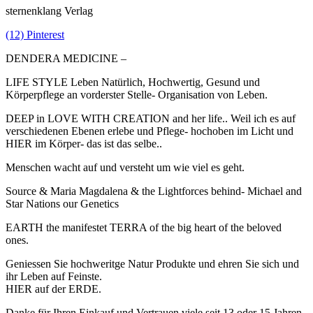
sternenklang Verlag
(12) Pinterest
DENDERA MEDICINE –
LIFE STYLE Leben Natürlich, Hochwertig, Gesund und
Körperpflege an vorderster Stelle- Organisation von Leben.
DEEP in LOVE WITH CREATION and her life.. Weil ich es auf
verschiedenen Ebenen erlebe und Pflege- hochoben im Licht und
HIER im Körper- das ist das selbe..
Menschen wacht auf und versteht um wie viel es geht.
Source & Maria Magdalena & the Lightforces behind- Michael and
Star Nations our Genetics
EARTH the manifestet TERRA of the big heart of the beloved
ones.
Geniessen Sie hochweritge Natur Produkte und ehren Sie sich und
ihr Leben auf Feinste.
HIER auf der ERDE.
Danke für Ihren Einkauf und Vertrauen viele seit 13 oder 15 Jahren.