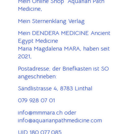
Mein Online Shop Aquarian Path
Medicine,
Mein Sternenklang Verlag
Mein DENDERA MEDICINE Ancient
Egypt Medicine
Maria Magdalena MARA, haben seit
2021,
Postadresse; der Briefkasten ist SO
angeschrieben:
Sändlistrasse 4, 8783 Linthal
079 928 07 01
info@mmmara.ch oder
info@aquarianpathmedicine.com
UID 180.077.085