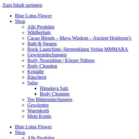
Zum Inhalt springen
Blue Lotus Flower
Shop
Alle Produkte
Wildherbals
Cacao Blends – Maya Wisdom – Ancient Heirloom’s
Bath & Steams
Book Launching- Sternenklang Verlag MMMARA
Gewürzmischungen
Body Nourishing | Körper Nähren
Body Cleaning
Kristalle
Räuchern
Salze
Himalaya Salz
Body Cleaning
Tee Blütenmischungen
Gewürztee
Warenkorb
Mein Konto
Blue Lotus Flower
Shop
Alle Produkte