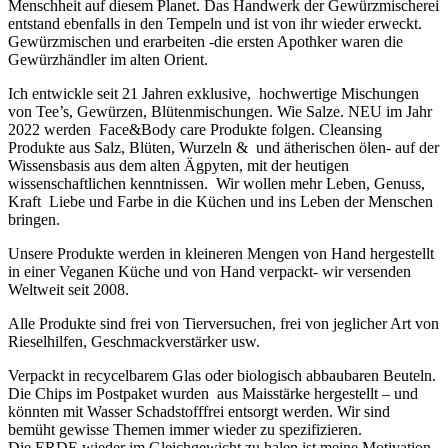
Menschheit auf diesem Planet. Das Handwerk der Gewürzmischerei
entstand ebenfalls in den Tempeln und ist von ihr wieder erweckt.
Gewürzmischen und erarbeiten -die ersten Apothker waren die
Gewürzhändler im alten Orient.
Ich entwickle seit 21 Jahren exklusive, hochwertige Mischungen
von Tee’s, Gewürzen, Blütenmischungen. Wie Salze. NEU im Jahr
2022 werden Face&Body care Produkte folgen. Cleansing
Produkte aus Salz, Blüten, Wurzeln & und ätherischen ölen- auf der
Wissensbasis aus dem alten Ägpyten, mit der heutigen
wissenschaftlichen kenntnissen. Wir wollen mehr Leben, Genuss,
Kraft Liebe und Farbe in die Küchen und ins Leben der Menschen
bringen.
Unsere Produkte werden in kleineren Mengen von Hand hergestellt
in einer Veganen Küche und von Hand verpackt- wir versenden
Weltweit seit 2008.
Alle Produkte sind frei von Tierversuchen, frei von jeglicher Art von
Rieselhilfen, Geschmackverstärker usw.
Verpackt in recycelbarem Glas oder biologisch abbaubaren Beuteln.
Die Chips im Postpaket wurden aus Maisstärke hergestellt – und
könnten mit Wasser Schadstofffrei entsorgt werden. Wir sind
bemüht gewisse Themen immer wieder zu spezifizieren.
Die ERDE wieder im Gleichgewicht zu halen ist meine Motivation.