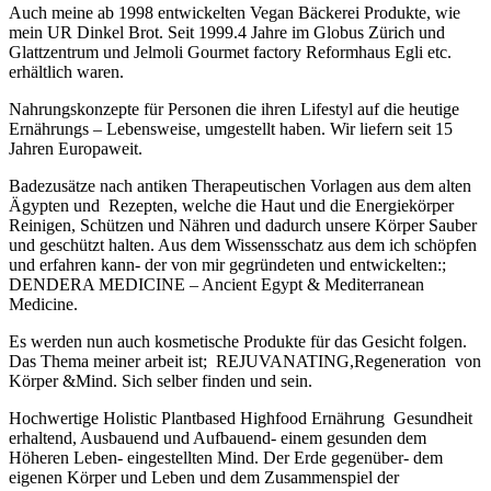
Auch meine ab 1998 entwickelten Vegan Bäckerei Produkte, wie
mein UR Dinkel Brot. Seit 1999.4 Jahre im Globus Zürich und
Glattzentrum und Jelmoli Gourmet factory Reformhaus Egli etc.
erhältlich waren.
Nahrungskonzepte für Personen die ihren Lifestyl auf die heutige
Ernährungs – Lebensweise, umgestellt haben. Wir liefern seit 15
Jahren Europaweit.
Badezusätze nach antiken Therapeutischen Vorlagen aus dem alten
Ägypten und Rezepten, welche die Haut und die Energiekörper
Reinigen, Schützen und Nähren und dadurch unsere Körper Sauber
und geschützt halten. Aus dem Wissensschatz aus dem ich schöpfen
und erfahren kann- der von mir gegründeten und entwickelten:;
DENDERA MEDICINE – Ancient Egypt & Mediterranean
Medicine.
Es werden nun auch kosmetische Produkte für das Gesicht folgen.
Das Thema meiner arbeit ist; REJUVANATING,Regeneration von
Körper &Mind. Sich selber finden und sein.
Hochwertige Holistic Plantbased Highfood Ernährung Gesundheit
erhaltend, Ausbauend und Aufbauend- einem gesunden dem
Höheren Leben- eingestellten Mind. Der Erde gegenüber- dem
eigenen Körper und Leben und dem Zusammenspiel der