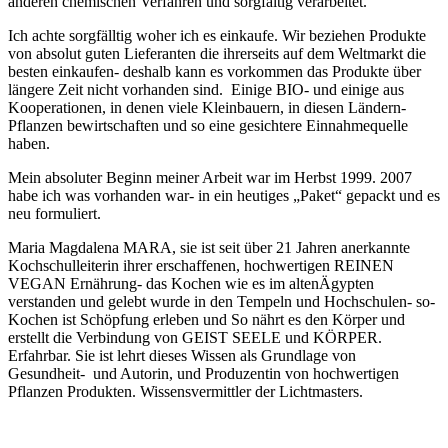
anderen chemischen Verfahren und sorgfältig verarbeitet.
Ich achte sorgfälltig woher ich es einkaufe.
Wir beziehen Produkte
von absolut guten Lieferanten die ihrerseits auf dem Weltmarkt die
besten einkaufen- deshalb kann es vorkommen das Produkte über
längere Zeit nicht vorhanden sind. Einige BIO- und einige aus
Kooperationen, in denen viele Kleinbauern, in diesen Ländern-
Pflanzen bewirtschaften und so eine gesichtere Einnahmequelle
haben.
Mein absoluter Beginn meiner Arbeit war im Herbst 1999. 2007
habe ich was vorhanden war- in ein heutiges „Paket“ gepackt und es
neu formuliert.
Maria Magdalena MARA, sie ist seit über 21 Jahren anerkannte
Kochschulleiterin ihrer erschaffenen, hochwertigen REINEN
VEGAN Ernährung- das Kochen wie es im altenÄgypten
verstanden und gelebt wurde in den Tempeln und Hochschulen- so-
Kochen ist Schöpfung erleben und So nährt es den Körper und
erstellt die Verbindung von GEIST SEELE und KÖRPER.
Erfahrbar. Sie ist lehrt dieses Wissen als Grundlage von
Gesundheit- und Autorin, und Produzentin von hochwertigen
Pflanzen Produkten. Wissensvermittler der Lichtmasters.