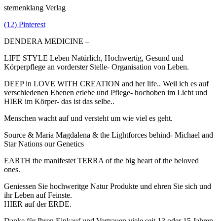
sternenklang Verlag
(12) Pinterest
DENDERA MEDICINE –
LIFE STYLE Leben Natürlich, Hochwertig, Gesund und
Körperpflege an vorderster Stelle- Organisation von Leben.
DEEP in LOVE WITH CREATION and her life.. Weil ich es auf
verschiedenen Ebenen erlebe und Pflege- hochoben im Licht und
HIER im Körper- das ist das selbe..
Menschen wacht auf und versteht um wie viel es geht.
Source & Maria Magdalena & the Lightforces behind- Michael and
Star Nations our Genetics
EARTH the manifestet TERRA of the big heart of the beloved
ones.
Geniessen Sie hochweritge Natur Produkte und ehren Sie sich und
ihr Leben auf Feinste.
HIER auf der ERDE.
Danke für Ihren Einkauf und Vertrauen viele seit 13 oder 15 Jahren.