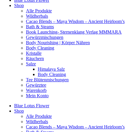
Blue Lotus Flower
Shop
Alle Produkte
Wildherbals
Cacao Blends – Maya Wisdom – Ancient Heirloom’s
Bath & Steams
Book Launching- Sternenklang Verlag MMMARA
Gewürzmischungen
Body Nourishing | Körper Nähren
Body Cleaning
Kristalle
Räuchern
Salze
Himalaya Salz
Body Cleaning
Tee Blütenmischungen
Gewürztee
Warenkorb
Mein Konto
Blue Lotus Flower
Shop
Alle Produkte
Wildherbals
Cacao Blends – Maya Wisdom – Ancient Heirloom’s