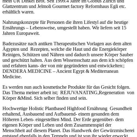
mein UR Dinkel Brot. Seit 1999.4 Jahre im Globus Zürich und
Glattzentrum und Jelmoli Gourmet factory Reformhaus Egli etc.
erhältlich waren.
Nahrungskonzepte für Personen die ihren Lifestyl auf die heutige
Ernährungs – Lebensweise, umgestellt haben. Wir liefern seit 15
Jahren Europaweit.
Badezusätze nach antiken Therapeutischen Vorlagen aus dem alten
Ägypten und Rezepten, welche die Haut und die Energiekörper
Reinigen, Schützen und Nähren und dadurch unsere Körper Sauber
und geschützt halten. Aus dem Wissensschatz aus dem ich schöpfen
und erfahren kann- der von mir gegründeten und entwickelten:;
DENDERA MEDICINE – Ancient Egypt & Mediterranean
Medicine.
Es werden nun auch kosmetische Produkte für das Gesicht folgen.
Das Thema meiner arbeit ist; REJUVANATING,Regeneration von
Körper &Mind. Sich selber finden und sein.
Hochwertige Holistic Plantbased Highfood Ernährung Gesundheit
erhaltend, Ausbauend und Aufbauend- einem gesunden dem
Höheren Leben- eingestellten Mind. Der Erde gegenüber- dem
eigenen Körper und Leben und dem Zusammenspiel der
Menschheit auf diesem Planet. Das Handwerk der Gewürzmischerei
entstand ebenfalls in den Tempeln und ist von ihr wieder erweckt.