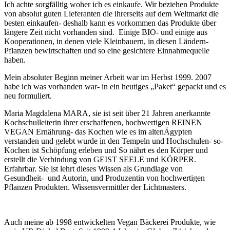
Ich achte sorgfälltig woher ich es einkaufe.
Wir beziehen Produkte
von absolut guten Lieferanten die ihrerseits auf dem Weltmarkt die
besten einkaufen- deshalb kann es vorkommen das Produkte über
längere Zeit nicht vorhanden sind. Einige BIO- und einige aus
Kooperationen, in denen viele Kleinbauern, in diesen Ländern-
Pflanzen bewirtschaften und so eine gesichtere Einnahmequelle
haben.
Mein absoluter Beginn meiner Arbeit war im Herbst 1999. 2007
habe ich was vorhanden war- in ein heutiges „Paket“ gepackt und es
neu formuliert.
Maria Magdalena MARA, sie ist seit über 21 Jahren anerkannte
Kochschulleiterin ihrer erschaffenen, hochwertigen REINEN
VEGAN Ernährung- das Kochen wie es im altenÄgypten
verstanden und gelebt wurde in den Tempeln und Hochschulen- so-
Kochen ist Schöpfung erleben und So nährt es den Körper und
erstellt die Verbindung von GEIST SEELE und KÖRPER.
Erfahrbar. Sie ist lehrt dieses Wissen als Grundlage von
Gesundheit- und Autorin, und Produzentin von hochwertigen
Pflanzen Produkten. Wissensvermittler der Lichtmasters.
Auch meine ab 1998 entwickelten Vegan Bäckerei Produkte, wie