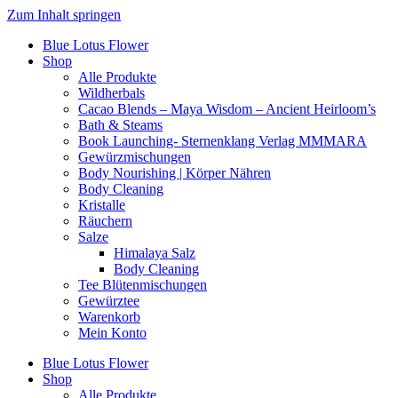
Zum Inhalt springen
Blue Lotus Flower
Shop
Alle Produkte
Wildherbals
Cacao Blends – Maya Wisdom – Ancient Heirloom’s
Bath & Steams
Book Launching- Sternenklang Verlag MMMARA
Gewürzmischungen
Body Nourishing | Körper Nähren
Body Cleaning
Kristalle
Räuchern
Salze
Himalaya Salz
Body Cleaning
Tee Blütenmischungen
Gewürztee
Warenkorb
Mein Konto
Blue Lotus Flower
Shop
Alle Produkte