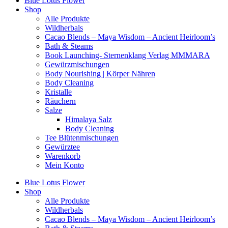
Blue Lotus Flower
Shop
Alle Produkte
Wildherbals
Cacao Blends – Maya Wisdom – Ancient Heirloom’s
Bath & Steams
Book Launching- Sternenklang Verlag MMMARA
Gewürzmischungen
Body Nourishing | Körper Nähren
Body Cleaning
Kristalle
Räuchern
Salze
Himalaya Salz
Body Cleaning
Tee Blütenmischungen
Gewürztee
Warenkorb
Mein Konto
Blue Lotus Flower
Shop
Alle Produkte
Wildherbals
Cacao Blends – Maya Wisdom – Ancient Heirloom’s