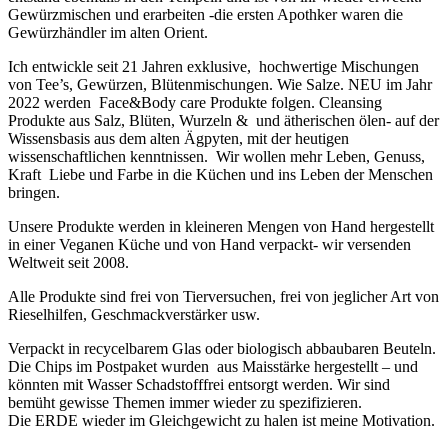
Gewürzmischen und erarbeiten -die ersten Apothker waren die
Gewürzhändler im alten Orient.
Ich entwickle seit 21 Jahren exklusive, hochwertige Mischungen
von Tee’s, Gewürzen, Blütenmischungen. Wie Salze. NEU im Jahr
2022 werden Face&Body care Produkte folgen. Cleansing
Produkte aus Salz, Blüten, Wurzeln & und ätherischen ölen- auf der
Wissensbasis aus dem alten Ägpyten, mit der heutigen
wissenschaftlichen kenntnissen. Wir wollen mehr Leben, Genuss,
Kraft Liebe und Farbe in die Küchen und ins Leben der Menschen
bringen.
Unsere Produkte werden in kleineren Mengen von Hand hergestellt
in einer Veganen Küche und von Hand verpackt- wir versenden
Weltweit seit 2008.
Alle Produkte sind frei von Tierversuchen, frei von jeglicher Art von
Rieselhilfen, Geschmackverstärker usw.
Verpackt in recycelbarem Glas oder biologisch abbaubaren Beuteln.
Die Chips im Postpaket wurden aus Maisstärke hergestellt – und
könnten mit Wasser Schadstofffrei entsorgt werden. Wir sind
bemüht gewisse Themen immer wieder zu spezifizieren.
Die ERDE wieder im Gleichgewicht zu halen ist meine Motivation.