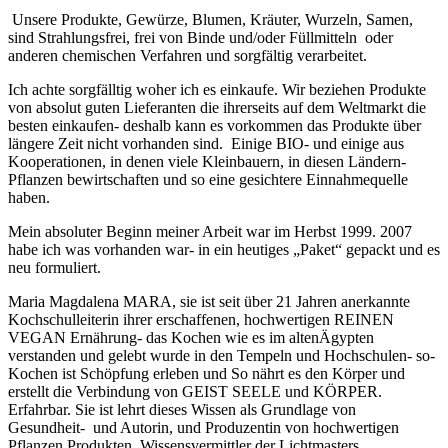
U
nsere Produkte, Gewürze, Blumen, Kräuter, Wurzeln, Samen,
sind Strahlungsfrei, frei von Binde und/oder Füllmitteln oder
anderen chemischen Verfahren und sorgfältig verarbeitet.
Ich achte sorgfälltig woher ich es einkaufe.
Wir beziehen Produkte
von absolut guten Lieferanten die ihrerseits auf dem Weltmarkt die
besten einkaufen- deshalb kann es vorkommen das Produkte über
längere Zeit nicht vorhanden sind. Einige BIO- und einige aus
Kooperationen, in denen viele Kleinbauern, in diesen Ländern-
Pflanzen bewirtschaften und so eine gesichtere Einnahmequelle
haben.
Mein absoluter Beginn meiner Arbeit war im Herbst 1999. 2007
habe ich was vorhanden war- in ein heutiges „Paket“ gepackt und es
neu formuliert.
Maria Magdalena MARA, sie ist seit über 21 Jahren anerkannte
Kochschulleiterin ihrer erschaffenen, hochwertigen REINEN
VEGAN Ernährung- das Kochen wie es im altenÄgypten
verstanden und gelebt wurde in den Tempeln und Hochschulen- so-
Kochen ist Schöpfung erleben und So nährt es den Körper und
erstellt die Verbindung von GEIST SEELE und KÖRPER.
Erfahrbar. Sie ist lehrt dieses Wissen als Grundlage von
Gesundheit- und Autorin, und Produzentin von hochwertigen
Pflanzen Produkten. Wissensvermittler der Lichtmasters.