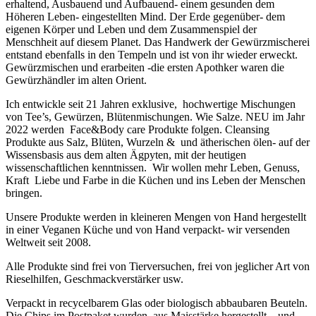
erhaltend, Ausbauend und Aufbauend- einem gesunden dem
Höheren Leben- eingestellten Mind. Der Erde gegenüber- dem
eigenen Körper und Leben und dem Zusammenspiel der
Menschheit auf diesem Planet. Das Handwerk der Gewürzmischerei
entstand ebenfalls in den Tempeln und ist von ihr wieder erweckt.
Gewürzmischen und erarbeiten -die ersten Apothker waren die
Gewürzhändler im alten Orient.
Ich entwickle seit 21 Jahren exklusive, hochwertige Mischungen
von Tee’s, Gewürzen, Blütenmischungen. Wie Salze. NEU im Jahr
2022 werden Face&Body care Produkte folgen. Cleansing
Produkte aus Salz, Blüten, Wurzeln & und ätherischen ölen- auf der
Wissensbasis aus dem alten Ägpyten, mit der heutigen
wissenschaftlichen kenntnissen. Wir wollen mehr Leben, Genuss,
Kraft Liebe und Farbe in die Küchen und ins Leben der Menschen
bringen.
Unsere Produkte werden in kleineren Mengen von Hand hergestellt
in einer Veganen Küche und von Hand verpackt- wir versenden
Weltweit seit 2008.
Alle Produkte sind frei von Tierversuchen, frei von jeglicher Art von
Rieselhilfen, Geschmackverstärker usw.
Verpackt in recycelbarem Glas oder biologisch abbaubaren Beuteln.
Die Chips im Postpaket wurden aus Maisstärke hergestellt – und