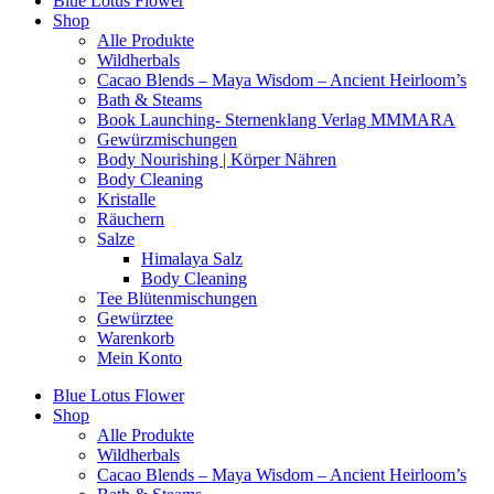
Blue Lotus Flower
Shop
Alle Produkte
Wildherbals
Cacao Blends – Maya Wisdom – Ancient Heirloom’s
Bath & Steams
Book Launching- Sternenklang Verlag MMMARA
Gewürzmischungen
Body Nourishing | Körper Nähren
Body Cleaning
Kristalle
Räuchern
Salze
Himalaya Salz
Body Cleaning
Tee Blütenmischungen
Gewürztee
Warenkorb
Mein Konto
Blue Lotus Flower
Shop
Alle Produkte
Wildherbals
Cacao Blends – Maya Wisdom – Ancient Heirloom’s