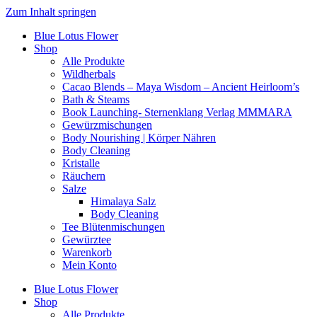
Zum Inhalt springen
Blue Lotus Flower
Shop
Alle Produkte
Wildherbals
Cacao Blends – Maya Wisdom – Ancient Heirloom’s
Bath & Steams
Book Launching- Sternenklang Verlag MMMARA
Gewürzmischungen
Body Nourishing | Körper Nähren
Body Cleaning
Kristalle
Räuchern
Salze
Himalaya Salz
Body Cleaning
Tee Blütenmischungen
Gewürztee
Warenkorb
Mein Konto
Blue Lotus Flower
Shop
Alle Produkte