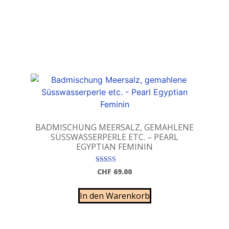
BADMISCHUNG MEERSALZ, GEMAHLENE
SÜSSWASSERPERLE ETC. – PEARL
EGYPTIAN FEMININ
Bewertet mit
CHF
69.00
5.00
von 5
In den Warenkorb