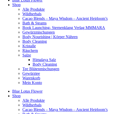
Blue Lotus Flower
Shop
Alle Produkte
Wildherbals
Cacao Blends – Maya Wisdom – Ancient Heirloom’s
Bath & Steams
Book Launching- Sternenklang Verlag MMMARA
Gewürzmischungen
Body Nourishing | Körper Nähren
Body Cleaning
Kristalle
Räuchern
Salze
Himalaya Salz
Body Cleaning
Tee Blütenmischungen
Gewürztee
Warenkorb
Mein Konto
Blue Lotus Flower
Shop
Alle Produkte
Wildherbals
Cacao Blends – Maya Wisdom – Ancient Heirloom’s