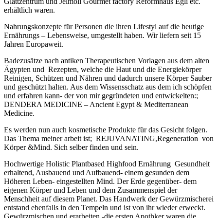
Glattzentrum und Jelmoli Gourmet factory Reformhaus Egli etc.
erhältlich waren.
Nahrungskonzepte für Personen die ihren Lifestyl auf die heutige
Ernährungs – Lebensweise, umgestellt haben. Wir liefern seit 15
Jahren Europaweit.
Badezusätze nach antiken Therapeutischen Vorlagen aus dem alten
Ägypten und Rezepten, welche die Haut und die Energiekörper
Reinigen, Schützen und Nähren und dadurch unsere Körper Sauber
und geschützt halten. Aus dem Wissensschatz aus dem ich schöpfen
und erfahren kann- der von mir gegründeten und entwickelten:;
DENDERA MEDICINE – Ancient Egypt & Mediterranean
Medicine.
Es werden nun auch kosmetische Produkte für das Gesicht folgen.
Das Thema meiner arbeit ist; REJUVANATING,Regeneration von
Körper &Mind. Sich selber finden und sein.
Hochwertige Holistic Plantbased Highfood Ernährung Gesundheit
erhaltend, Ausbauend und Aufbauend- einem gesunden dem
Höheren Leben- eingestellten Mind. Der Erde gegenüber- dem
eigenen Körper und Leben und dem Zusammenspiel der
Menschheit auf diesem Planet. Das Handwerk der Gewürzmischerei
entstand ebenfalls in den Tempeln und ist von ihr wieder erweckt.
Gewürzmischen und erarbeiten -die ersten Apothker waren die