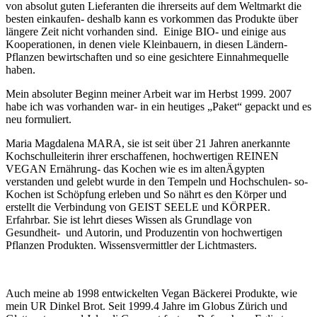
von absolut guten Lieferanten die ihrerseits auf dem Weltmarkt die
besten einkaufen- deshalb kann es vorkommen das Produkte über
längere Zeit nicht vorhanden sind. Einige BIO- und einige aus
Kooperationen, in denen viele Kleinbauern, in diesen Ländern-
Pflanzen bewirtschaften und so eine gesichtere Einnahmequelle
haben.
Mein absoluter Beginn meiner Arbeit war im Herbst 1999. 2007
habe ich was vorhanden war- in ein heutiges „Paket“ gepackt und es
neu formuliert.
Maria Magdalena MARA, sie ist seit über 21 Jahren anerkannte
Kochschulleiterin ihrer erschaffenen, hochwertigen REINEN
VEGAN Ernährung- das Kochen wie es im altenÄgypten
verstanden und gelebt wurde in den Tempeln und Hochschulen- so-
Kochen ist Schöpfung erleben und So nährt es den Körper und
erstellt die Verbindung von GEIST SEELE und KÖRPER.
Erfahrbar. Sie ist lehrt dieses Wissen als Grundlage von
Gesundheit- und Autorin, und Produzentin von hochwertigen
Pflanzen Produkten. Wissensvermittler der Lichtmasters.
Auch meine ab 1998 entwickelten Vegan Bäckerei Produkte, wie
mein UR Dinkel Brot. Seit 1999.4 Jahre im Globus Zürich und