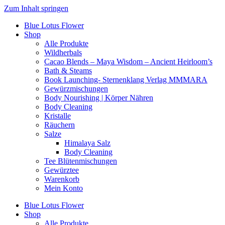
Zum Inhalt springen
Blue Lotus Flower
Shop
Alle Produkte
Wildherbals
Cacao Blends – Maya Wisdom – Ancient Heirloom’s
Bath & Steams
Book Launching- Sternenklang Verlag MMMARA
Gewürzmischungen
Body Nourishing | Körper Nähren
Body Cleaning
Kristalle
Räuchern
Salze
Himalaya Salz
Body Cleaning
Tee Blütenmischungen
Gewürztee
Warenkorb
Mein Konto
Blue Lotus Flower
Shop
Alle Produkte