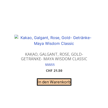
KAKAO, GALGANT, ROSE, GOLD-
GETRÄNKE- MAYA WISDOM CLASSIC
Bewertet mit
CHF
21.50
5.00
von 5
In den Warenkorb