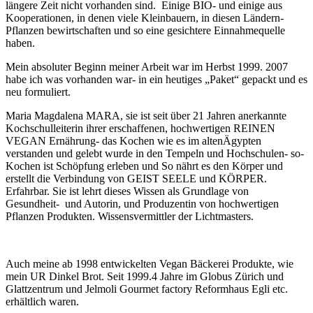
längere Zeit nicht vorhanden sind. Einige BIO- und einige aus
Kooperationen, in denen viele Kleinbauern, in diesen Ländern-
Pflanzen bewirtschaften und so eine gesichtere Einnahmequelle
haben.
Mein absoluter Beginn meiner Arbeit war im Herbst 1999. 2007
habe ich was vorhanden war- in ein heutiges „Paket“ gepackt und es
neu formuliert.
Maria Magdalena MARA, sie ist seit über 21 Jahren anerkannte
Kochschulleiterin ihrer erschaffenen, hochwertigen REINEN
VEGAN Ernährung- das Kochen wie es im altenÄgypten
verstanden und gelebt wurde in den Tempeln und Hochschulen- so-
Kochen ist Schöpfung erleben und So nährt es den Körper und
erstellt die Verbindung von GEIST SEELE und KÖRPER.
Erfahrbar. Sie ist lehrt dieses Wissen als Grundlage von
Gesundheit- und Autorin, und Produzentin von hochwertigen
Pflanzen Produkten. Wissensvermittler der Lichtmasters.
Auch meine ab 1998 entwickelten Vegan Bäckerei Produkte, wie
mein UR Dinkel Brot. Seit 1999.4 Jahre im Globus Zürich und
Glattzentrum und Jelmoli Gourmet factory Reformhaus Egli etc.
erhältlich waren.