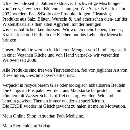
Ich entwickle seit 21 Jahren exklusive, hochwertige Mischungen
von Tee’s, Gewürzen, Blütenmischungen. Wie Salze. NEU im Jahr
2022 werden Face&Body care Produkte folgen. Cleansing
Produkte aus Salz, Blüten, Wurzeln & und ätherischen ölen- auf der
Wissensbasis aus dem alten Ägpyten, mit der heutigen
wissenschaftlichen kenntnissen. Wir wollen mehr Leben, Genuss,
Kraft Liebe und Farbe in die Küchen und ins Leben der Menschen
bringen.
Unsere Produkte werden in kleineren Mengen von Hand hergestellt
in einer Veganen Küche und von Hand verpackt- wir versenden
Weltweit seit 2008.
Alle Produkte sind frei von Tierversuchen, frei von jeglicher Art von
Rieselhilfen, Geschmackverstärker usw.
Verpackt in recycelbarem Glas oder biologisch abbaubaren Beuteln.
Die Chips im Postpaket wurden aus Maisstärke hergestellt – und
könnten mit Wasser Schadstofffrei entsorgt werden. Wir sind
bemüht gewisse Themen immer wieder zu spezifizieren.
Die ERDE wieder im Gleichgewicht zu halen ist meine Motivation.
Mein Online Shop Aquarian Path Medicine,
Mein Sternenklang Verlag