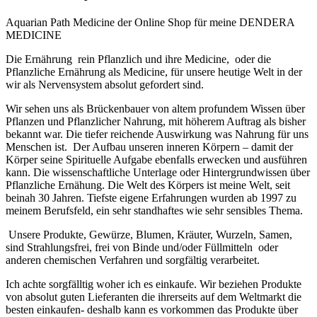
Aquarian Path Medicine der Online Shop für meine DENDERA
MEDICINE
Die Ernährung rein Pflanzlich und ihre Medicine, oder die
Pflanzliche Ernährung als Medicine, für unsere heutige Welt in der
wir als Nervensystem absolut gefordert sind.
Wir sehen uns als Brückenbauer von altem profundem Wissen über
Pflanzen und Pflanzlicher Nahrung, mit höherem Auftrag als bisher
bekannt war. Die tiefer reichende Auswirkung was Nahrung für uns
Menschen ist. Der Aufbau unseren inneren Körpern – damit der
Körper seine Spirituelle Aufgabe ebenfalls erwecken und ausführen
kann. Die wissenschaftliche Unterlage oder Hintergrundwissen über
Pflanzliche Ernähung. Die Welt des Körpers ist meine Welt, seit
beinah 30 Jahren. Tiefste eigene Erfahrungen wurden ab 1997 zu
meinem Berufsfeld, ein sehr standhaftes wie sehr sensibles Thema.
U
nsere Produkte, Gewürze, Blumen, Kräuter, Wurzeln, Samen,
sind Strahlungsfrei, frei von Binde und/oder Füllmitteln oder
anderen chemischen Verfahren und sorgfältig verarbeitet.
Ich achte sorgfälltig woher ich es einkaufe.
Wir beziehen Produkte
von absolut guten Lieferanten die ihrerseits auf dem Weltmarkt die
besten einkaufen- deshalb kann es vorkommen das Produkte über