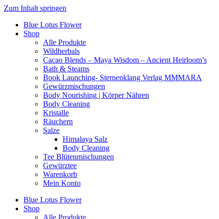
Zum Inhalt springen
Blue Lotus Flower
Shop
Alle Produkte
Wildherbals
Cacao Blends – Maya Wisdom – Ancient Heirloom’s
Bath & Steams
Book Launching- Sternenklang Verlag MMMARA
Gewürzmischungen
Body Nourishing | Körper Nähren
Body Cleaning
Kristalle
Räuchern
Salze
Himalaya Salz
Body Cleaning
Tee Blütenmischungen
Gewürztee
Warenkorb
Mein Konto
Blue Lotus Flower
Shop
Alle Produkte