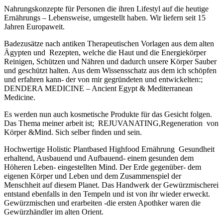
Nahrungskonzepte für Personen die ihren Lifestyl auf die heutige
Ernährungs – Lebensweise, umgestellt haben. Wir liefern seit 15
Jahren Europaweit.
Badezusätze nach antiken Therapeutischen Vorlagen aus dem alten
Ägypten und Rezepten, welche die Haut und die Energiekörper
Reinigen, Schützen und Nähren und dadurch unsere Körper Sauber
und geschützt halten. Aus dem Wissensschatz aus dem ich schöpfen
und erfahren kann- der von mir gegründeten und entwickelten:;
DENDERA MEDICINE – Ancient Egypt & Mediterranean
Medicine.
Es werden nun auch kosmetische Produkte für das Gesicht folgen.
Das Thema meiner arbeit ist; REJUVANATING,Regeneration von
Körper &Mind. Sich selber finden und sein.
Hochwertige Holistic Plantbased Highfood Ernährung Gesundheit
erhaltend, Ausbauend und Aufbauend- einem gesunden dem
Höheren Leben- eingestellten Mind. Der Erde gegenüber- dem
eigenen Körper und Leben und dem Zusammenspiel der
Menschheit auf diesem Planet. Das Handwerk der Gewürzmischerei
entstand ebenfalls in den Tempeln und ist von ihr wieder erweckt.
Gewürzmischen und erarbeiten -die ersten Apothker waren die
Gewürzhändler im alten Orient.