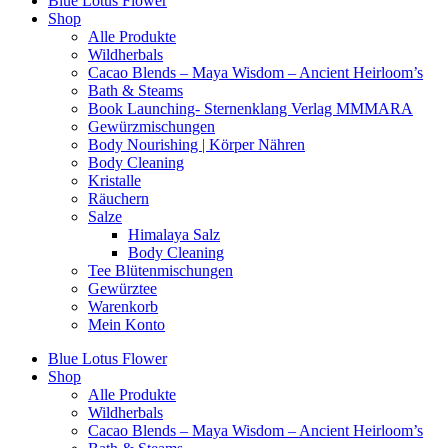
Blue Lotus Flower
Shop
Alle Produkte
Wildherbals
Cacao Blends – Maya Wisdom – Ancient Heirloom’s
Bath & Steams
Book Launching- Sternenklang Verlag MMMARA
Gewürzmischungen
Body Nourishing | Körper Nähren
Body Cleaning
Kristalle
Räuchern
Salze
Himalaya Salz
Body Cleaning
Tee Blütenmischungen
Gewürztee
Warenkorb
Mein Konto
Blue Lotus Flower
Shop
Alle Produkte
Wildherbals
Cacao Blends – Maya Wisdom – Ancient Heirloom’s