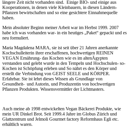
längere Zeit nicht vorhanden sind. Einige BIO- und einige aus
Kooperationen, in denen viele Kleinbauern, in diesen Ländern-
Pflanzen bewirtschaften und so eine gesichtere Einnahmequelle
haben.
Mein absoluter Beginn meiner Arbeit war im Herbst 1999. 2007
habe ich was vorhanden war- in ein heutiges „Paket“ gepackt und es
neu formuliert.
Maria Magdalena MARA, sie ist seit über 21 Jahren anerkannte
Kochschulleiterin ihrer erschaffenen, hochwertigen REINEN
VEGAN Ernährung- das Kochen wie es im altenÄgypten
verstanden und gelebt wurde in den Tempeln und Hochschulen- so-
Kochen ist Schöpfung erleben und So nährt es den Körper und
erstellt die Verbindung von GEIST SEELE und KÖRPER.
Erfahrbar. Sie ist lehrt dieses Wissen als Grundlage von
Gesundheit- und Autorin, und Produzentin von hochwertigen
Pflanzen Produkten. Wissensvermittler der Lichtmasters.
Auch meine ab 1998 entwickelten Vegan Bäckerei Produkte, wie
mein UR Dinkel Brot. Seit 1999.4 Jahre im Globus Zürich und
Glattzentrum und Jelmoli Gourmet factory Reformhaus Egli etc.
erhältlich waren.