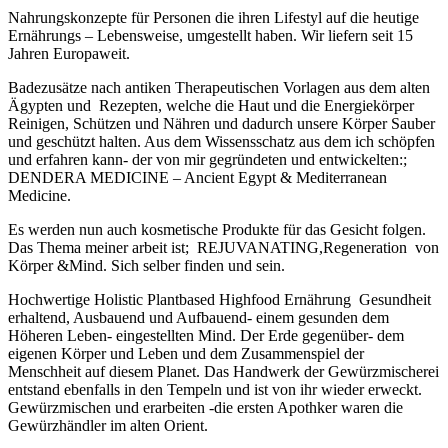
Nahrungskonzepte für Personen die ihren Lifestyl auf die heutige
Ernährungs – Lebensweise, umgestellt haben. Wir liefern seit 15
Jahren Europaweit.
Badezusätze nach antiken Therapeutischen Vorlagen aus dem alten
Ägypten und Rezepten, welche die Haut und die Energiekörper
Reinigen, Schützen und Nähren und dadurch unsere Körper Sauber
und geschützt halten. Aus dem Wissensschatz aus dem ich schöpfen
und erfahren kann- der von mir gegründeten und entwickelten:;
DENDERA MEDICINE – Ancient Egypt & Mediterranean
Medicine.
Es werden nun auch kosmetische Produkte für das Gesicht folgen.
Das Thema meiner arbeit ist; REJUVANATING,Regeneration von
Körper &Mind. Sich selber finden und sein.
Hochwertige Holistic Plantbased Highfood Ernährung Gesundheit
erhaltend, Ausbauend und Aufbauend- einem gesunden dem
Höheren Leben- eingestellten Mind. Der Erde gegenüber- dem
eigenen Körper und Leben und dem Zusammenspiel der
Menschheit auf diesem Planet. Das Handwerk der Gewürzmischerei
entstand ebenfalls in den Tempeln und ist von ihr wieder erweckt.
Gewürzmischen und erarbeiten -die ersten Apothker waren die
Gewürzhändler im alten Orient.