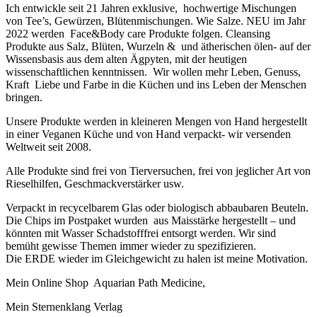
Ich entwickle seit 21 Jahren exklusive, hochwertige Mischungen
von Tee’s, Gewürzen, Blütenmischungen. Wie Salze. NEU im Jahr
2022 werden Face&Body care Produkte folgen. Cleansing
Produkte aus Salz, Blüten, Wurzeln & und ätherischen ölen- auf der
Wissensbasis aus dem alten Ägpyten, mit der heutigen
wissenschaftlichen kenntnissen. Wir wollen mehr Leben, Genuss,
Kraft Liebe und Farbe in die Küchen und ins Leben der Menschen
bringen.
Unsere Produkte werden in kleineren Mengen von Hand hergestellt
in einer Veganen Küche und von Hand verpackt- wir versenden
Weltweit seit 2008.
Alle Produkte sind frei von Tierversuchen, frei von jeglicher Art von
Rieselhilfen, Geschmackverstärker usw.
Verpackt in recycelbarem Glas oder biologisch abbaubaren Beuteln.
Die Chips im Postpaket wurden aus Maisstärke hergestellt – und
könnten mit Wasser Schadstofffrei entsorgt werden. Wir sind
bemüht gewisse Themen immer wieder zu spezifizieren.
Die ERDE wieder im Gleichgewicht zu halen ist meine Motivation.
Mein Online Shop Aquarian Path Medicine,
Mein Sternenklang Verlag