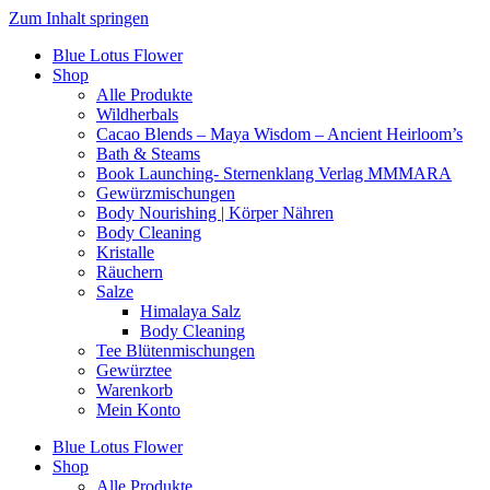
Zum Inhalt springen
Blue Lotus Flower
Shop
Alle Produkte
Wildherbals
Cacao Blends – Maya Wisdom – Ancient Heirloom’s
Bath & Steams
Book Launching- Sternenklang Verlag MMMARA
Gewürzmischungen
Body Nourishing | Körper Nähren
Body Cleaning
Kristalle
Räuchern
Salze
Himalaya Salz
Body Cleaning
Tee Blütenmischungen
Gewürztee
Warenkorb
Mein Konto
Blue Lotus Flower
Shop
Alle Produkte