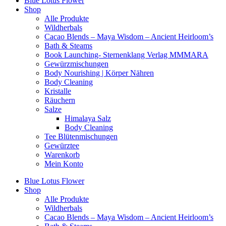
Blue Lotus Flower
Shop
Alle Produkte
Wildherbals
Cacao Blends – Maya Wisdom – Ancient Heirloom’s
Bath & Steams
Book Launching- Sternenklang Verlag MMMARA
Gewürzmischungen
Body Nourishing | Körper Nähren
Body Cleaning
Kristalle
Räuchern
Salze
Himalaya Salz
Body Cleaning
Tee Blütenmischungen
Gewürztee
Warenkorb
Mein Konto
Blue Lotus Flower
Shop
Alle Produkte
Wildherbals
Cacao Blends – Maya Wisdom – Ancient Heirloom’s