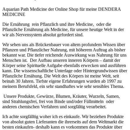
Aquarian Path Medicine der Online Shop für meine DENDERA
MEDICINE
Die Ernährung rein Pflanzlich und ihre Medicine, oder die
Pflanzliche Ernährung als Medicine, für unsere heutige Welt in der
wir als Nervensystem absolut gefordert sind.
Wir sehen uns als Brückenbauer von altem profundem Wissen über
Pflanzen und Pflanzlicher Nahrung, mit höherem Auftrag als bisher
bekannt war. Die tiefer reichende Auswirkung was Nahrung für uns
Menschen ist. Der Aufbau unseren inneren Körpern – damit der
Körper seine Spirituelle Aufgabe ebenfalls erwecken und ausführen
kann. Die wissenschaftliche Unterlage oder Hintergrundwissen über
Pflanzliche Ernähung. Die Welt des Körpers ist meine Welt, seit
beinah 30 Jahren. Tiefste eigene Erfahrungen wurden ab 1997 zu
meinem Berufsfeld, ein sehr standhaftes wie sehr sensibles Thema.
U
nsere Produkte, Gewürze, Blumen, Kräuter, Wurzeln, Samen,
sind Strahlungsfrei, frei von Binde und/oder Füllmitteln oder
anderen chemischen Verfahren und sorgfältig verarbeitet.
Ich achte sorgfälltig woher ich es einkaufe.
Wir beziehen Produkte
von absolut guten Lieferanten die ihrerseits auf dem Weltmarkt die
besten einkaufen- deshalb kann es vorkommen das Produkte über