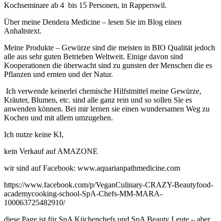
Kochseminare ab 4 bis 15 Personen, in Rapperswil.
Über meine Dendera Medicine – lesen Sie im Blog einen
Anhaltstext.
Meine Produkte – Gewürze sind die meisten in BIO Qualität jedoch
alle aus sehr guten Betrieben Weltweit. Einige davon sind
Kooperationen die überwacht sind zu gunsten der Menschen die es
Pflanzen und ernten und der Natur.
Ich verwende keinerlei chemische Hilfstmittel meine Gewürze,
Kräuter, Blumen, etc. sind alle ganz rein und so sollen Sie es
anwenden können. Bei mir lernen sie einen wundersamen Weg zu
Kochen und mit allem umzugehen.
Ich nutze keine KI,
kein Verkauf auf AMAZONE
wir sind auf Facebook: www.aquarianpathmedicine.com
https://www.facebook.com/p/VeganCulinary-CRAZY-Beautyfood-
academycooking-school-SpA-Chefs-MM-MARA-
100063725482910/
diese Page ist für SpA Küchenchefs und SpA Beauty Leute – aber