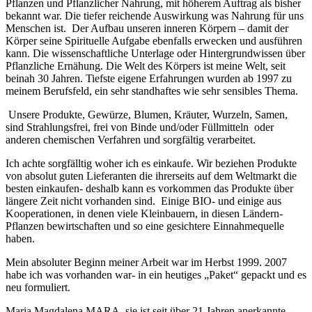
Pflanzen und Pflanzlicher Nahrung, mit höherem Auftrag als bisher
bekannt war. Die tiefer reichende Auswirkung was Nahrung für uns
Menschen ist. Der Aufbau unseren inneren Körpern – damit der
Körper seine Spirituelle Aufgabe ebenfalls erwecken und ausführen
kann. Die wissenschaftliche Unterlage oder Hintergrundwissen über
Pflanzliche Ernähung. Die Welt des Körpers ist meine Welt, seit
beinah 30 Jahren. Tiefste eigene Erfahrungen wurden ab 1997 zu
meinem Berufsfeld, ein sehr standhaftes wie sehr sensibles Thema.
U
nsere Produkte, Gewürze, Blumen, Kräuter, Wurzeln, Samen,
sind Strahlungsfrei, frei von Binde und/oder Füllmitteln oder
anderen chemischen Verfahren und sorgfältig verarbeitet.
Ich achte sorgfälltig woher ich es einkaufe.
Wir beziehen Produkte
von absolut guten Lieferanten die ihrerseits auf dem Weltmarkt die
besten einkaufen- deshalb kann es vorkommen das Produkte über
längere Zeit nicht vorhanden sind. Einige BIO- und einige aus
Kooperationen, in denen viele Kleinbauern, in diesen Ländern-
Pflanzen bewirtschaften und so eine gesichtere Einnahmequelle
haben.
Mein absoluter Beginn meiner Arbeit war im Herbst 1999. 2007
habe ich was vorhanden war- in ein heutiges „Paket“ gepackt und es
neu formuliert.
Maria Magdalena MARA, sie ist seit über 21 Jahren anerkannte