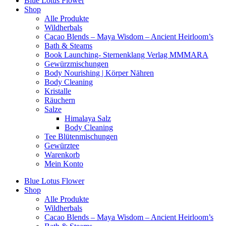
Blue Lotus Flower
Shop
Alle Produkte
Wildherbals
Cacao Blends – Maya Wisdom – Ancient Heirloom’s
Bath & Steams
Book Launching- Sternenklang Verlag MMMARA
Gewürzmischungen
Body Nourishing | Körper Nähren
Body Cleaning
Kristalle
Räuchern
Salze
Himalaya Salz
Body Cleaning
Tee Blütenmischungen
Gewürztee
Warenkorb
Mein Konto
Blue Lotus Flower
Shop
Alle Produkte
Wildherbals
Cacao Blends – Maya Wisdom – Ancient Heirloom’s