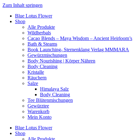
Zum Inhalt springen
Blue Lotus Flower
Shop
Alle Produkte
Wildherbals
Cacao Blends – Maya Wisdom – Ancient Heirloom’s
Bath & Steams
Book Launching- Sternenklang Verlag MMMARA
Gewürzmischungen
Body Nourishing | Körper Nähren
Body Cleaning
Kristalle
Räuchern
Salze
Himalaya Salz
Body Cleaning
Tee Blütenmischungen
Gewürztee
Warenkorb
Mein Konto
Blue Lotus Flower
Shop
Alle Produkte