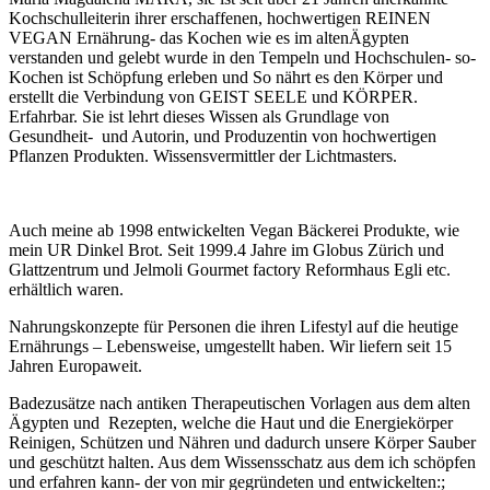
Kochschulleiterin ihrer erschaffenen, hochwertigen REINEN
VEGAN Ernährung- das Kochen wie es im altenÄgypten
verstanden und gelebt wurde in den Tempeln und Hochschulen- so-
Kochen ist Schöpfung erleben und So nährt es den Körper und
erstellt die Verbindung von GEIST SEELE und KÖRPER.
Erfahrbar. Sie ist lehrt dieses Wissen als Grundlage von
Gesundheit- und Autorin, und Produzentin von hochwertigen
Pflanzen Produkten. Wissensvermittler der Lichtmasters.
Auch meine ab 1998 entwickelten Vegan Bäckerei Produkte, wie
mein UR Dinkel Brot. Seit 1999.4 Jahre im Globus Zürich und
Glattzentrum und Jelmoli Gourmet factory Reformhaus Egli etc.
erhältlich waren.
Nahrungskonzepte für Personen die ihren Lifestyl auf die heutige
Ernährungs – Lebensweise, umgestellt haben. Wir liefern seit 15
Jahren Europaweit.
Badezusätze nach antiken Therapeutischen Vorlagen aus dem alten
Ägypten und Rezepten, welche die Haut und die Energiekörper
Reinigen, Schützen und Nähren und dadurch unsere Körper Sauber
und geschützt halten. Aus dem Wissensschatz aus dem ich schöpfen
und erfahren kann- der von mir gegründeten und entwickelten:;