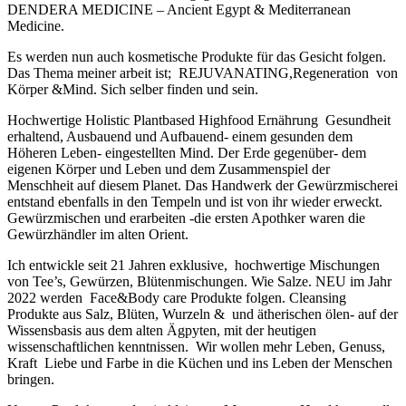
DENDERA MEDICINE – Ancient Egypt & Mediterranean
Medicine.
Es werden nun auch kosmetische Produkte für das Gesicht folgen.
Das Thema meiner arbeit ist; REJUVANATING,Regeneration von
Körper &Mind. Sich selber finden und sein.
Hochwertige Holistic Plantbased Highfood Ernährung Gesundheit
erhaltend, Ausbauend und Aufbauend- einem gesunden dem
Höheren Leben- eingestellten Mind. Der Erde gegenüber- dem
eigenen Körper und Leben und dem Zusammenspiel der
Menschheit auf diesem Planet. Das Handwerk der Gewürzmischerei
entstand ebenfalls in den Tempeln und ist von ihr wieder erweckt.
Gewürzmischen und erarbeiten -die ersten Apothker waren die
Gewürzhändler im alten Orient.
Ich entwickle seit 21 Jahren exklusive, hochwertige Mischungen
von Tee’s, Gewürzen, Blütenmischungen. Wie Salze. NEU im Jahr
2022 werden Face&Body care Produkte folgen. Cleansing
Produkte aus Salz, Blüten, Wurzeln & und ätherischen ölen- auf der
Wissensbasis aus dem alten Ägpyten, mit der heutigen
wissenschaftlichen kenntnissen. Wir wollen mehr Leben, Genuss,
Kraft Liebe und Farbe in die Küchen und ins Leben der Menschen
bringen.