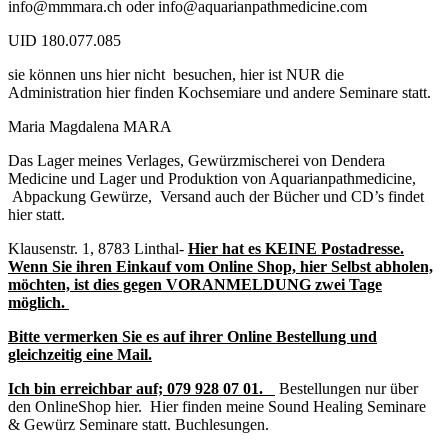
info@mmmara.ch oder info@aquarianpathmedicine.com
UID 180.077.085
sie können uns hier nicht besuchen, hier ist NUR die
Administration hier finden Kochsemiare und andere Seminare statt.
Maria Magdalena MARA
Das Lager meines Verlages, Gewürzmischerei von Dendera
Medicine und Lager und Produktion von Aquarianpathmedicine,
Abpackung Gewürze, Versand auch der Bücher und CD’s findet
hier statt.
Klausenstr. 1, 8783 Linthal-
Hier hat es KEINE Postadresse.
Wenn Sie ihren Einkauf vom Online Shop, hier Selbst abholen,
möchten, ist dies gegen VORANMELDUNG zwei Tage
möglich.
Bitte vermerken Sie es auf ihrer Online Bestellung und
gleichzeitig eine Mail.
Ich bin erreichbar auf;
079 928 07 01.
Bestellungen nur über
den OnlineShop hier. Hier finden meine Sound Healing Seminare
& Gewürz Seminare statt. Buchlesungen.