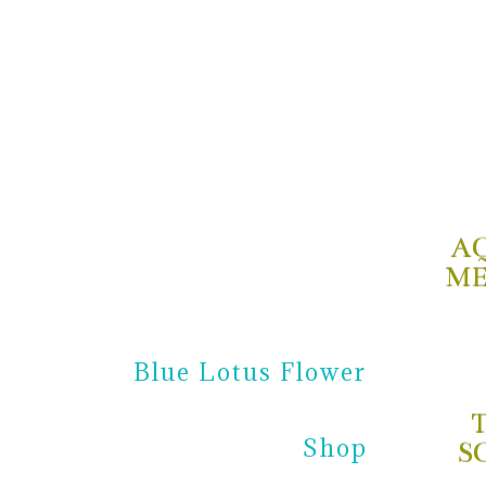
A
ME
Blue Lotus Flower
Shop
S