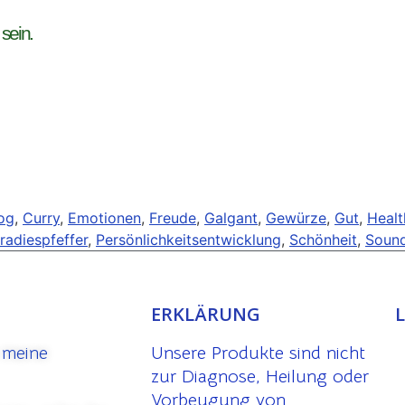
 sein.
og
,
Curry
,
Emotionen
,
Freude
,
Galgant
,
Gewürze
,
Gut
,
Healt
radiespfeffer
,
Persönlichkeitsentwicklung
,
Schönheit
,
Sound
ERKLÄRUNG
 meine
Unsere Produkte sind nicht
zur Diagnose, Heilung oder
Vorbeugung von