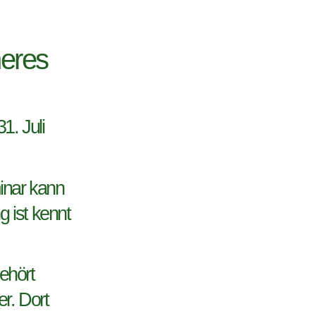
heres
n.
1. Juli
inar kann
 ist kennt
ehört
r. Dort