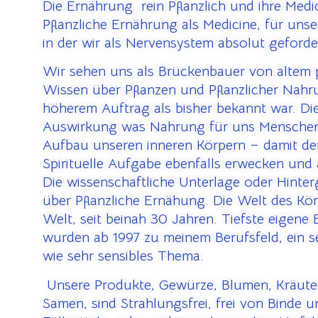
Die Ernährung rein Pflanzlich und ihre Medi
Pflanzliche Ernährung als Medicine, für uns
in der wir als Nervensystem absolut geforde
Wir sehen uns als Brückenbauer von altem
Wissen über Pflanzen und Pflanzlicher Nahr
höherem Auftrag als bisher bekannt war. Die
Auswirkung was Nahrung für uns Menschen
Aufbau unseren inneren Körpern – damit der
Spirituelle Aufgabe ebenfalls erwecken und
Die wissenschaftliche Unterlage oder Hinte
über Pflanzliche Ernähung. Die Welt des Kör
Welt, seit beinah 30 Jahren. Tiefste eigene
wurden ab 1997 zu meinem Berufsfeld, ein s
wie sehr sensibles Thema.
U
nsere Produkte, Gewürze, Blumen, Kräute
Samen, sind Strahlungsfrei, frei von Binde 