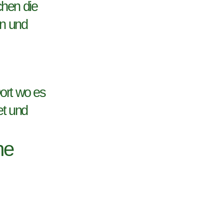
chen die
en und
ort wo es
et und
he