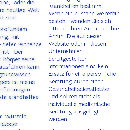
cine, oder die
Krankheiten bestimmt.
ere heutige Welt
Wenn ein Zustand weiterhin
rt sind.
besteht, wenden Sie sich
bitte an Ihren Arzt oder Ihre
 profundem
Ärztin. Die auf dieser
ung, mit
Website oder in diesem
 tiefer reichende
Unternehmen
 ist. Der
bereitgestellten
 Körper seine
Informationen sind kein
 ausführen kann.
Ersatz für eine persönliche
rgrundwissen
Beratung durch einen
pers ist meine
Gesundheitsdienstleister
 Erfahrungen
und sollten nicht als
ehr standhaftes
individuelle medizinische
Beratung ausgelegt
r, Wurzeln,
werden.
und/oder