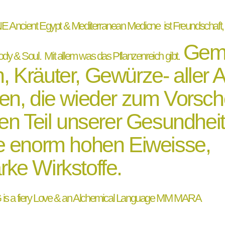
diterranean Medicne ist Freundschaft
Gem
dy & Soul. Mit allem was das Pflanzenreich gibt.
 Kräuter, Gewürze- aller A
ten, die wieder zum Vorsch
n Teil unserer Gesundheit
re enorm hohen Eiweisse,
rke Wirkstoffe.
Alchemical Language MM MARA