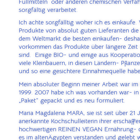
Füllmitteln oder anderen chemischen Verfa
sorgfältig verarbeitet.
Ich achte sorgfälltig woher ich es einkaufe.
Produkte von absolut guten Lieferanten die 
dem Weltmarkt die besten einkaufen- desha
vorkommen das Produkte über längere Zeit 
sind. Einige BIO- und einige aus Kooperati
viele Kleinbauern, in diesen Ländern- Pflanz
und so eine gesichtere Einnahmequelle hab
Mein absoluter Beginn meiner Arbeit war im
1999. 2007 habe ich was vorhanden war- in 
„Paket“ gepackt und es neu formuliert.
Maria Magdalena MARA, sie ist seit über 21 
anerkannte Kochschulleiterin ihrer erschaffe
hochwertigen REINEN VEGAN Ernährung- d
es im altenÄgypten verstanden und gelebt 