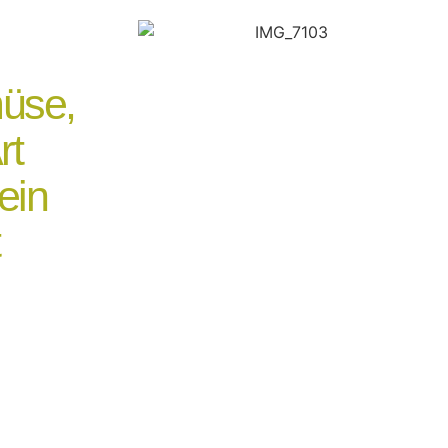
,
üse,
rt
ein