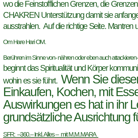
wo die Feinstofflichen Grenzen, die Grenze
CHAKREN Unterstützung damit sie anfangen 
ausstrahlen. Auf die richtige Seite. Mantren
Om Hare Hari OM.
Berühren im Sinne von- nähren oder eben auch attackieren
beginnt das Spiritualität und Körper kommun
Wenn Sie diese
wohin es sie führt.
Einkaufen, Kochen, mit Ess
Auswirkungen es hat in ihr L
grundsätzliche Ausrichtung f
SFR: –360.– Inkl. Alles – mit M.M.MARA