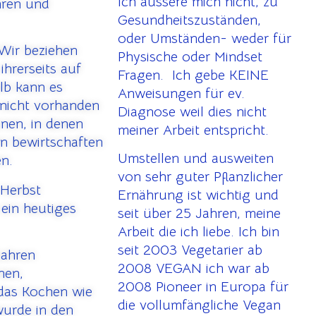
Ich äussere mich nicht, zu
hren und
Gesundheitszuständen,
oder Umständen- weder für
Wir beziehen
Physische oder Mindset
ihrerseits auf
Fragen. Ich gebe KEINE
lb kann es
Anweisungen für ev.
nicht vorhanden
Diagnose weil dies nicht
onen, in denen
meiner Arbeit entspricht.
en bewirtschaften
Umstellen und ausweiten
en.
von sehr guter Pflanzlicher
 Herbst
Ernährung ist wichtig und
ein heutiges
seit über 25 Jahren, meine
Arbeit die ich liebe. Ich bin
seit 2003 Vegetarier ab
Jahren
2008 VEGAN ich war ab
nen,
2008 Pioneer in Europa für
as Kochen wie
die vollumfängliche Vegan
wurde in den