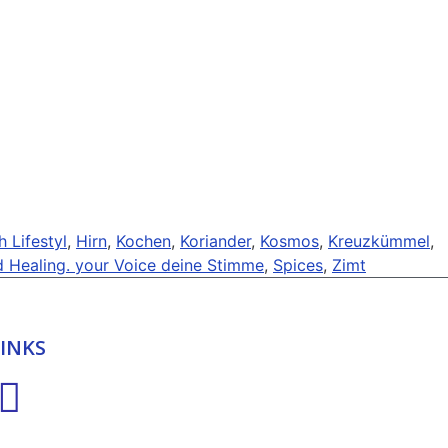
h Lifestyl
,
Hirn
,
Kochen
,
Koriander
,
Kosmos
,
Kreuzkümmel
,
 Healing. your Voice deine Stimme
,
Spices
,
Zimt
LINKS