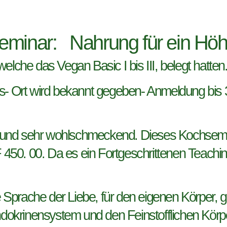
seminar: Nahrung für ein Hö
lche das Vegan Basic I bis III, belegt hatte
s- Ort wird bekannt gegeben- Anmeldung bis 3
ich und sehr wohlschmeckend. Dieses Kochsem
50. 00. Da es ein Fortgeschrittenen Teaching
Sprache der Liebe, für den eigenen Körper, g
okrinensystem und den Feinstofflichen Körpe