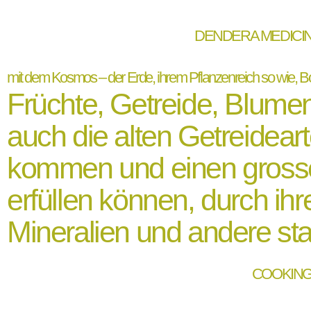
DENDERA MEDICINE Ancient Egypt & Me
mit dem Kosmos – der Erde, ihrem Pflanzenreich so wie, Bo
Früchte, Getreide, Blumen,
auch die alten Getreidear
kommen und einen grosse
erfüllen können, durch ih
Mineralien und andere sta
COOKING is a fiery Love & an 