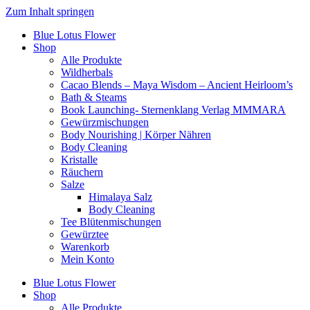
Zum Inhalt springen
Blue Lotus Flower
Shop
Alle Produkte
Wildherbals
Cacao Blends – Maya Wisdom – Ancient Heirloom’s
Bath & Steams
Book Launching- Sternenklang Verlag MMMARA
Gewürzmischungen
Body Nourishing | Körper Nähren
Body Cleaning
Kristalle
Räuchern
Salze
Himalaya Salz
Body Cleaning
Tee Blütenmischungen
Gewürztee
Warenkorb
Mein Konto
Blue Lotus Flower
Shop
Alle Produkte