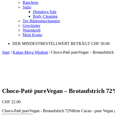
Räuchern
Salze
Himalaya Salz
Body Cleaning
Tee Blütenmischungen
Gewürztee
Warenkorb
Mein Konto
DER MINDESTBESTELLWERT BETRÄGT CHF 50.00
Start
/
Kakao Maya Wisdom
/ Choco-Patè pureVegan – Brotaufstrich
Choco-Patè pureVegan – Brotaufstrich 72%
CHF
22.00
Choco-Patè pureVegan - Brotaufstrich 72%Rein Cacao - pure Vegan 