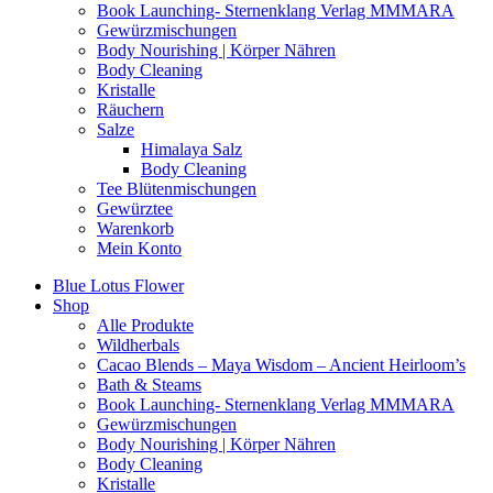
Book Launching- Sternenklang Verlag MMMARA
Gewürzmischungen
Body Nourishing | Körper Nähren
Body Cleaning
Kristalle
Räuchern
Salze
Himalaya Salz
Body Cleaning
Tee Blütenmischungen
Gewürztee
Warenkorb
Mein Konto
Blue Lotus Flower
Shop
Alle Produkte
Wildherbals
Cacao Blends – Maya Wisdom – Ancient Heirloom’s
Bath & Steams
Book Launching- Sternenklang Verlag MMMARA
Gewürzmischungen
Body Nourishing | Körper Nähren
Body Cleaning
Kristalle