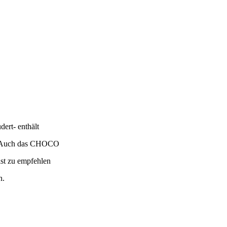
ert- enthält
. Auch das CHOCO
ist zu empfehlen
n.