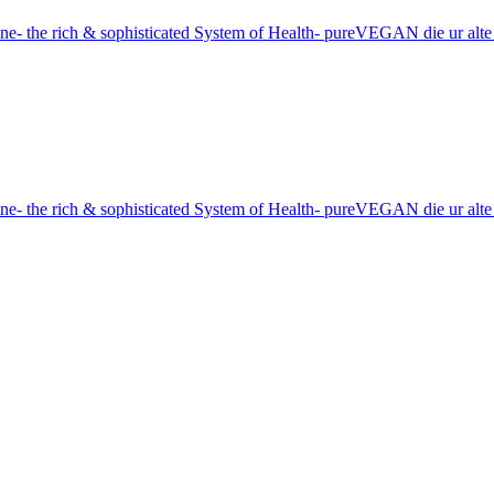
e- the rich & sophisticated System of Health- pureVEGAN die ur alt
e- the rich & sophisticated System of Health- pureVEGAN die ur alt