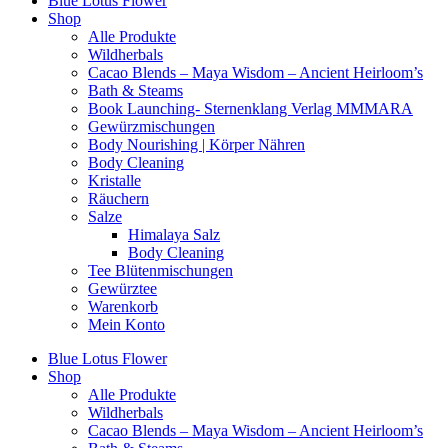
Blue Lotus Flower
Shop
Alle Produkte
Wildherbals
Cacao Blends – Maya Wisdom – Ancient Heirloom’s
Bath & Steams
Book Launching- Sternenklang Verlag MMMARA
Gewürzmischungen
Body Nourishing | Körper Nähren
Body Cleaning
Kristalle
Räuchern
Salze
Himalaya Salz
Body Cleaning
Tee Blütenmischungen
Gewürztee
Warenkorb
Mein Konto
Blue Lotus Flower
Shop
Alle Produkte
Wildherbals
Cacao Blends – Maya Wisdom – Ancient Heirloom’s