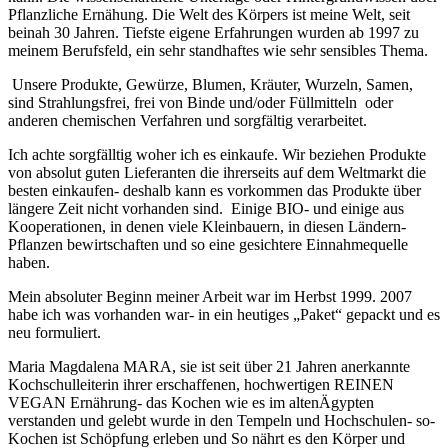
Pflanzliche Ernähung. Die Welt des Körpers ist meine Welt, seit
beinah 30 Jahren. Tiefste eigene Erfahrungen wurden ab 1997 zu
meinem Berufsfeld, ein sehr standhaftes wie sehr sensibles Thema.
U
nsere Produkte, Gewürze, Blumen, Kräuter, Wurzeln, Samen,
sind Strahlungsfrei, frei von Binde und/oder Füllmitteln oder
anderen chemischen Verfahren und sorgfältig verarbeitet.
Ich achte sorgfälltig woher ich es einkaufe.
Wir beziehen Produkte
von absolut guten Lieferanten die ihrerseits auf dem Weltmarkt die
besten einkaufen- deshalb kann es vorkommen das Produkte über
längere Zeit nicht vorhanden sind. Einige BIO- und einige aus
Kooperationen, in denen viele Kleinbauern, in diesen Ländern-
Pflanzen bewirtschaften und so eine gesichtere Einnahmequelle
haben.
Mein absoluter Beginn meiner Arbeit war im Herbst 1999. 2007
habe ich was vorhanden war- in ein heutiges „Paket“ gepackt und es
neu formuliert.
Maria Magdalena MARA, sie ist seit über 21 Jahren anerkannte
Kochschulleiterin ihrer erschaffenen, hochwertigen REINEN
VEGAN Ernährung- das Kochen wie es im altenÄgypten
verstanden und gelebt wurde in den Tempeln und Hochschulen- so-
Kochen ist Schöpfung erleben und So nährt es den Körper und