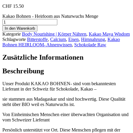
CHF
15.50
Kakao Bohnen - Heirloom aus Naturwuchs Menge
In den Warenkorb
Kategorie
Body Nourishing | Körper Nähren
,
Kakao Maya Wisdom
Schlagworte
Bitterstoffe
,
Calcium
,
Eisen
,
Hirnnahrung
,
Kakao
Bohnen HEIRLOOM- Ahnenwissen
,
Schokolade Raw
Zusätzliche Informationen
Beschreibung
Unser Produkt KAKAO BOHNEN- sind vom bekanntesten
Lieferant in der Schweiz für Schokolade, Kakao –
sie stammen aus Madagaskar und sind hochwertig. Diese Qualität
steht über BIO weil es Naturwuchs ist.
Von Einheimischen Menschen einer überwachten Organisation und
vom Schweizer Lieferant
Persönlich unterstützt vor Ort. Diese Menschen pflegen mit der