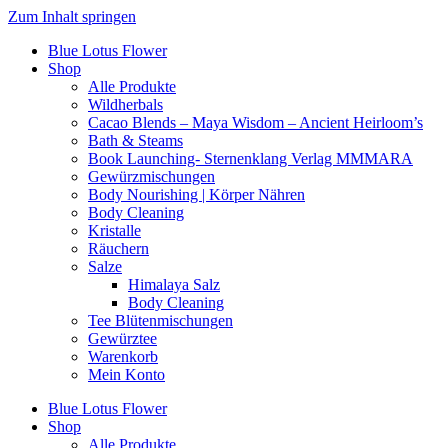
Zum Inhalt springen
Blue Lotus Flower
Shop
Alle Produkte
Wildherbals
Cacao Blends – Maya Wisdom – Ancient Heirloom’s
Bath & Steams
Book Launching- Sternenklang Verlag MMMARA
Gewürzmischungen
Body Nourishing | Körper Nähren
Body Cleaning
Kristalle
Räuchern
Salze
Himalaya Salz
Body Cleaning
Tee Blütenmischungen
Gewürztee
Warenkorb
Mein Konto
Blue Lotus Flower
Shop
Alle Produkte