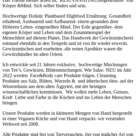
Das Thema meiner arbeit ist; REJUVANATING,Regeneration von
Körper &Mind. Sich selber finden und sein.
Hochwertige Holistic Plantbased Highfood Ernährung Gesundheit
erhaltend, Ausbauend und Aufbauend- einem gesunden dem
Höheren Leben- eingestellten Mind. Der Erde gegenüber- dem
eigenen Körper und Leben und dem Zusammenspiel der
Menschheit auf diesem Planet. Das Handwerk der Gewürzmischerei
entstand ebenfalls in den Tempeln und ist von ihr wieder erweckt.
Gewürzmischen und erarbeiten -die ersten Apothker waren die
Gewürzhändler im alten Orient.
Ich entwickle seit 21 Jahren exklusive, hochwertige Mischungen
von Tee’s, Gewürzen, Blütenmischungen. Wie Salze. NEU im Jahr
2022 werden Face&Body care Produkte folgen. Cleansing
Produkte aus Salz, Blüten, Wurzeln & und ätherischen ölen- auf der
Wissensbasis aus dem alten Ägpyten, mit der heutigen
wissenschaftlichen kenntnissen. Wir wollen mehr Leben, Genuss,
Kraft Liebe und Farbe in die Küchen und ins Leben der Menschen
bringen.
Unsere Produkte werden in kleineren Mengen von Hand hergestellt
in einer Veganen Küche und von Hand verpackt- wir versenden
Weltweit seit 2008.
Alle Produkte sind frei von Tierversuchen, frei von jeglicher Art von