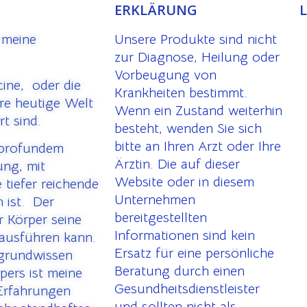
ERKLÄRUNG
 meine
Unsere Produkte sind nicht
zur Diagnose, Heilung oder
Vorbeugung von
cine, oder die
Krankheiten bestimmt.
ere heutige Welt
Wenn ein Zustand weiterhin
rt sind.
besteht, wenden Sie sich
bitte an Ihren Arzt oder Ihre
 profundem
Ärztin. Die auf dieser
ung, mit
Website oder in diesem
 tiefer reichende
Unternehmen
 ist. Der
bereitgestellten
 Körper seine
Informationen sind kein
 ausführen kann.
Ersatz für eine persönliche
rgrundwissen
Beratung durch einen
pers ist meine
Gesundheitsdienstleister
 Erfahrungen
und sollten nicht als