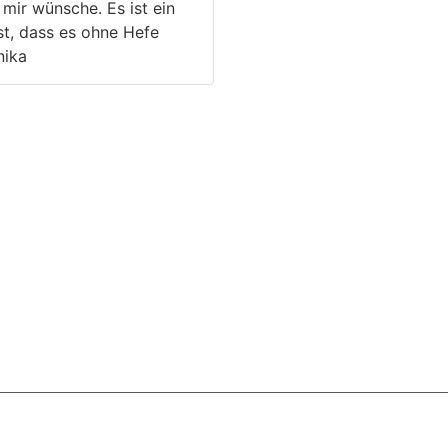
mir wünsche. Es ist ein
5
von 5
st, dass es ohne Hefe
nika