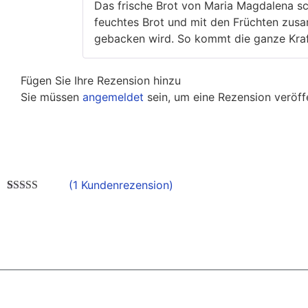
Das frische Brot von Maria Magdalena sc
feuchtes Brot und mit den Früchten zusa
gebacken wird. So kommt die ganze Kraft
Fügen Sie Ihre Rezension hinzu
Sie müssen
angemeldet
sein, um eine Rezension veröff
(
1
Kundenrezension)
Bewertet mit
1
5.00
von 5,
basierend auf
Kundenbewertung