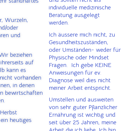
ehr standhaftes
individuelle medizinische
Beratung ausgelegt
r, Wurzeln,
werden.
und/oder
Ich äussere mich nicht, zu
hren und
Gesundheitszuständen,
oder Umständen- weder für
Wir beziehen
Physische oder Mindset
ihrerseits auf
Fragen. Ich gebe KEINE
lb kann es
Anweisungen für ev.
nicht vorhanden
Diagnose weil dies nicht
onen, in denen
meiner Arbeit entspricht.
en bewirtschaften
Umstellen und ausweiten
en.
von sehr guter Pflanzlicher
 Herbst
Ernährung ist wichtig und
ein heutiges
seit über 25 Jahren, meine
Arbeit die ich liebe. Ich bin