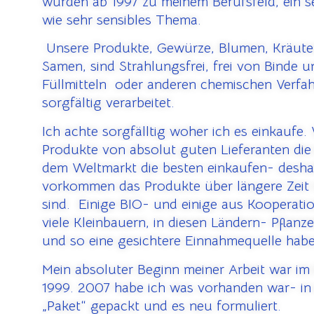
wurden ab 1997 zu meinem Berufsfeld, ein s
wie sehr sensibles Thema.
U
nsere Produkte, Gewürze, Blumen, Kräute
Samen, sind Strahlungsfrei, frei von Binde 
Füllmitteln oder anderen chemischen Verfa
sorgfältig verarbeitet.
Ich achte sorgfälltig woher ich es einkaufe.
Produkte von absolut guten Lieferanten die 
dem Weltmarkt die besten einkaufen- desha
vorkommen das Produkte über längere Zeit 
sind. Einige BIO- und einige aus Kooperati
viele Kleinbauern, in diesen Ländern- Pflanz
und so eine gesichtere Einnahmequelle hab
Mein absoluter Beginn meiner Arbeit war im
1999. 2007 habe ich was vorhanden war- in 
„Paket“ gepackt und es neu formuliert.