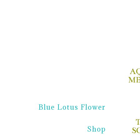
A
ME
Blue Lotus Flower
Shop
S