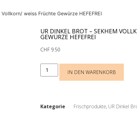
m Vollkorn/ weiss Früchte Gewürze HEFEFREI
UR DINKEL BROT – SEKHEM VOLL
GEWÜRZE HEFEFREI
CHF
9.50
IN DEN WARENKORB
Kategorie
Frischprodukte
,
UR Dinkel Br